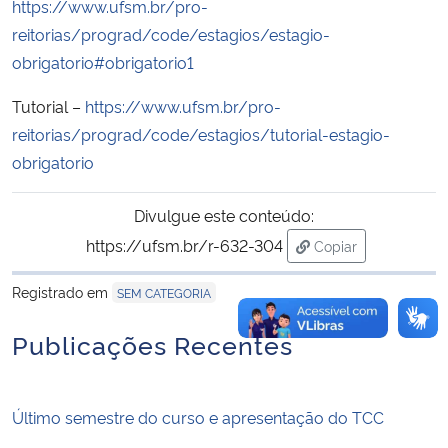
https://www.ufsm.br/pro-
reitorias/prograd/code/estagios/estagio-
Secretaria-Geral
obrigatorio#obrigatorio1
Secretaria de Governo
Tutorial –
https://www.ufsm.br/pro-
reitorias/prograd/code/estagios/tutorial-estagio-
Gabinete de Segurança Institucional
obrigatorio
Advocacia-Geral da União
Divulgue este conteúdo:
https://ufsm.br/r-632-304
Copiar
Banco Central do Brasil
para área de trans
Registrado em
SEM CATEGORIA
Planalto
Publicações Recentes
Último semestre do curso e apresentação do TCC