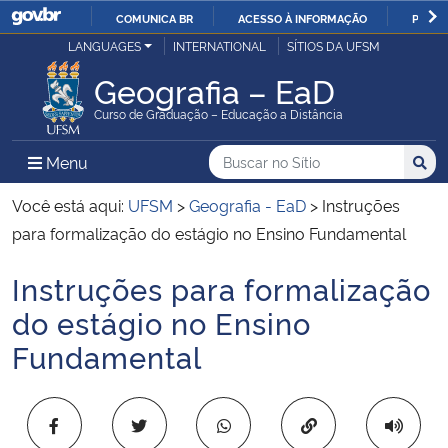
COMUNICA BR
ACESSO À INFORMAÇÃO
PARTI
Casa Civil
LANGUAGES
INTERNATIONAL
SÍTIOS DA UFSM
IR
PARA
Geografia – EaD
Ministério da Justiça e Segurança Pública
O
Curso de Graduação – Educação a Distância
CONTEÚDO
Ministério da Defesa
Buscar no no Sítio
Busca
Busca:
Menu Principal do Sítio
Menu
Busc
Ministério das Relações Exteriores
Você está aqui:
UFSM
>
Geografia - EaD
>
Instruções
para formalização do estágio no Ensino Fundamental
Ministério da Economia
Instruções para formalização
Início do conteúdo
Ministério da Infraestrutura
do estágio no Ensino
Fundamental
Ministério da Agricultura, Pecuária e Abastecimento
Ministério da Educação
Copiar para área 