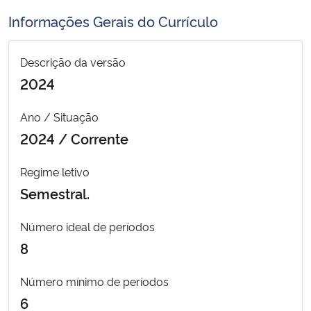
Ministério da Cidadania
Informações Gerais do Currículo
Ministério da Saúde
Descrição da versão
2024
Ministério de Minas e Energia
Ano / Situação
Ministério da Ciência, Tecnologia, Inovações e Comunicações
2024 / Corrente
Ministério do Meio Ambiente
Regime letivo
Semestral.
Ministério do Turismo
Número ideal de períodos
Ministério do Desenvolvimento Regional
8
Controladoria-Geral da União
Número mínimo de períodos
6
Ministério da Mulher, da Família e dos Direitos Humanos