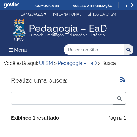
COMUNICA BR
ACESSO À INFORMAÇÃO
PARTI
Casa Civil
LANGUAGES
INTERNATIONAL
SÍTIOS DA UFSM
IR
PARA
Pedagogia – EaD
Ministério da Justiça e Segurança Pública
O
Curso de Graduação – Educação a Distância
CONTEÚDO
Ministério da Defesa
Buscar no no Sítio
Busca
Busca:
Menu Principal do Sítio
Menu
Busc
Ministério das Relações Exteriores
Você está aqui:
UFSM
>
Pedagogia – EaD
>
Busca
Ministério da Economia
Início do conteúdo
Realize uma busca:
Ministério da Infraestrutura
Ministério da Agricultura, Pecuária e Abastecimento
Exibindo 1 resultado
Página 1
Ministério da Educação