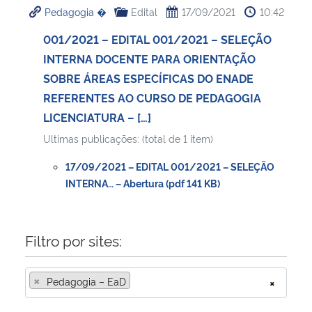
Pedagogia �
Edital
17/09/2021
10:42
Ministério da Cidadania
001/2021 – EDITAL 001/2021 – SELEÇÃO
Ministério da Saúde
INTERNA DOCENTE PARA ORIENTAÇÃO
SOBRE ÁREAS ESPECÍFICAS DO ENADE
Ministério de Minas e Energia
REFERENTES AO CURSO DE PEDAGOGIA
LICENCIATURA – […]
Ministério da Ciência, Tecnologia, Inovações e Comunicações
Ultimas publicações: (total de 1 item)
Ministério do Meio Ambiente
17/09/2021 – EDITAL 001/2021 – SELEÇÃO
INTERNA… – Abertura (pdf 141 KB)
Ministério do Turismo
Ministério do Desenvolvimento Regional
Filtro por sites:
Controladoria-Geral da União
×
Pedagogia – EaD
×
Ministério da Mulher, da Família e dos Direitos Humanos