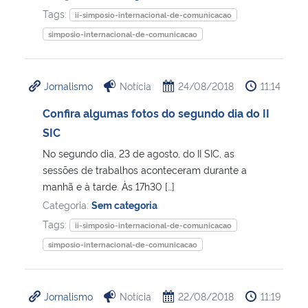
Tags:
ii-simposio-internacional-de-comunicacao
Secretaria-Geral
simposio-internacional-de-comunicacao
Secretaria de Governo
Jornalismo
Notícia
24/08/2018
11:14
Gabinete de Segurança Institucional
Confira algumas fotos do segundo dia do II
SIC
Advocacia-Geral da União
No segundo dia, 23 de agosto, do II SIC, as
sessões de trabalhos aconteceram durante a
Banco Central do Brasil
manhã e à tarde. Às 17h30 […]
Categoria:
Sem categoria
Planalto
Tags:
ii-simposio-internacional-de-comunicacao
simposio-internacional-de-comunicacao
Jornalismo
Notícia
22/08/2018
11:19