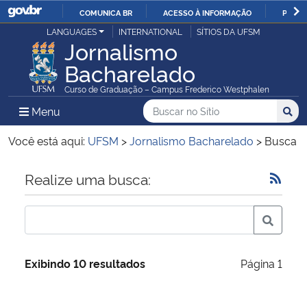
COMUNICA BR
ACESSO À INFORMAÇÃO
PARTI
Casa Civil
LANGUAGES
INTERNATIONAL
SÍTIOS DA UFSM
IR
Jornalismo
PARA
Bacharelado
Ministério da Justiça e Segurança Pública
O
Curso de Graduação – Campus Frederico Westphalen
CONTEÚDO
Ministério da Defesa
Buscar no no Sítio
Busca
Busca:
Menu Principal do Sítio
Menu
Busc
Ministério das Relações Exteriores
Você está aqui:
UFSM
>
Jornalismo Bacharelado
>
Busca
Ministério da Economia
Início do conteúdo
Realize uma busca:
Ministério da Infraestrutura
Ministério da Agricultura, Pecuária e Abastecimento
Exibindo 10 resultados
Página 1
Ministério da Educação