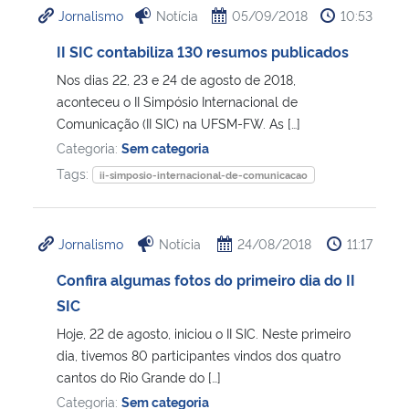
Jornalismo
Notícia
05/09/2018
10:53
Ministério da Cidadania
II SIC contabiliza 130 resumos publicados
Ministério da Saúde
Nos dias 22, 23 e 24 de agosto de 2018,
aconteceu o II Simpósio Internacional de
Ministério de Minas e Energia
Comunicação (II SIC) na UFSM-FW. As […]
Categoria:
Sem categoria
Ministério da Ciência, Tecnologia, Inovações e Comunicações
Tags:
ii-simposio-internacional-de-comunicacao
Ministério do Meio Ambiente
Jornalismo
Notícia
24/08/2018
11:17
Ministério do Turismo
Confira algumas fotos do primeiro dia do II
SIC
Ministério do Desenvolvimento Regional
Hoje, 22 de agosto, iniciou o II SIC. Neste primeiro
dia, tivemos 80 participantes vindos dos quatro
Controladoria-Geral da União
cantos do Rio Grande do […]
Categoria:
Sem categoria
Ministério da Mulher, da Família e dos Direitos Humanos