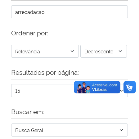
Secretaria-Geral
Ordenar por:
Secretaria de Governo
Gabinete de Segurança Institucional
Advocacia-Geral da União
Resultados por página:
Banco Central do Brasil
Planalto
Buscar em: