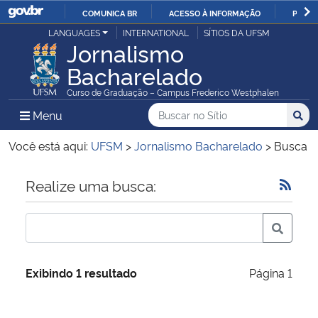
COMUNICA BR
ACESSO À INFORMAÇÃO
PARTI
Casa Civil
LANGUAGES
INTERNATIONAL
SÍTIOS DA UFSM
IR
Jornalismo
PARA
Bacharelado
Ministério da Justiça e Segurança Pública
O
Curso de Graduação – Campus Frederico Westphalen
CONTEÚDO
Ministério da Defesa
Buscar no no Sítio
Busca
Busca:
Menu Principal do Sítio
Menu
Busc
Ministério das Relações Exteriores
Você está aqui:
UFSM
>
Jornalismo Bacharelado
>
Busca
Ministério da Economia
Início do conteúdo
Realize uma busca:
Ministério da Infraestrutura
Ministério da Agricultura, Pecuária e Abastecimento
Exibindo 1 resultado
Página 1
Ministério da Educação