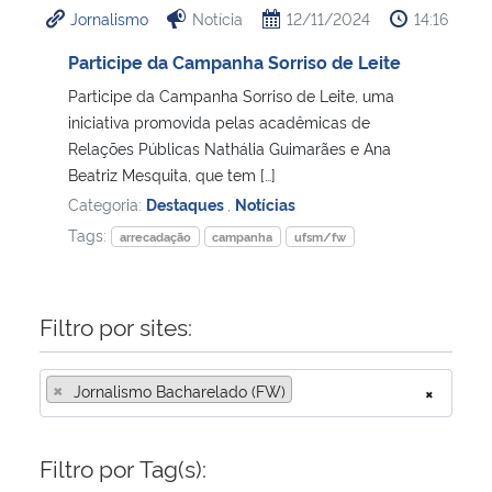
Jornalismo
Notícia
12/11/2024
14:16
Ministério da Cidadania
Participe da Campanha Sorriso de Leite
Ministério da Saúde
Participe da Campanha Sorriso de Leite, uma
iniciativa promovida pelas acadêmicas de
Ministério de Minas e Energia
Relações Públicas Nathália Guimarães e Ana
Beatriz Mesquita, que tem […]
Ministério da Ciência, Tecnologia, Inovações e Comunicações
Categoria:
Destaques
,
Notícias
Tags:
arrecadação
campanha
ufsm/fw
Ministério do Meio Ambiente
Ministério do Turismo
Filtro por sites:
Ministério do Desenvolvimento Regional
×
Jornalismo Bacharelado (FW)
×
Controladoria-Geral da União
Filtro por Tag(s):
Ministério da Mulher, da Família e dos Direitos Humanos