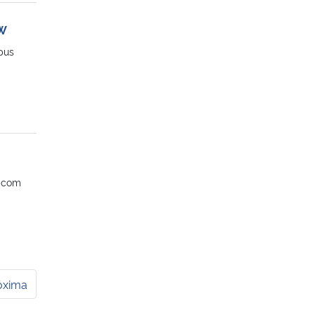
FW
pus
é com
óxima