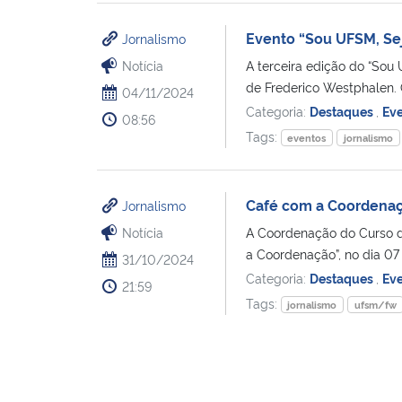
Evento “Sou UFSM, Se
Jornalismo
Notícia
A terceira edição do “So
de Frederico Westphalen. 
04/11/2024
Categoria:
Destaques
,
Ev
08:56
Tags:
eventos
jornalismo
Café com a Coordenaç
Jornalismo
Notícia
A Coordenação do Curso d
a Coordenação”, no dia 07 
31/10/2024
Categoria:
Destaques
,
Ev
21:59
Tags:
jornalismo
ufsm/fw