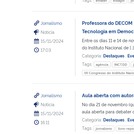
emater
estágio
jo
Professora do DECOM pa
Jornalismo
Tecnologia em Democra
Notícia
Entre os dias 11 e 14 de 
15/11/2024
do Instituto Nacional de […]
17:03
Categoria:
Destaques
,
Ev
Tags:
agência
INCT.DD
VII Congresso do Instituto Nac
Aula aberta com autor
Jornalismo
Notícia
No dia 21 de novembro (qui
aula aberta para debater o 
15/11/2024
Categoria:
Destaques
,
Ev
16:11
Tags:
jornalismo
livro-rep