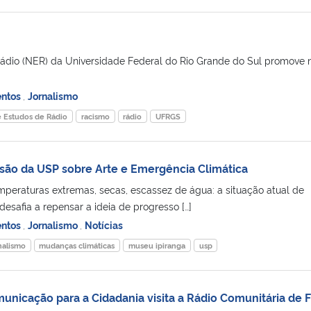
ádio (NER) da Universidade Federal do Rio Grande do Sul promove n
entos
,
Jornalismo
 Estudos de Rádio
racismo
rádio
UFRGS
são da USP sobre Arte e Emergência Climática
peraturas extremas, secas, escassez de água: a situação atual de
esafia a repensar a ideia de progresso […]
entos
,
Jornalismo
,
Notícias
nalismo
mudanças climáticas
museu ipiranga
usp
nicação para a Cidadania visita a Rádio Comunitária de