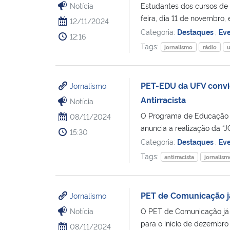
Notícia
Estudantes dos cursos de
feira, dia 11 de novembro, 
12/11/2024
Categoria:
Destaques
,
Ev
12:16
Tags:
jornalismo
rádio
PET-EDU da UFV convid
Jornalismo
Antirracista
Notícia
O Programa de Educação Tu
08/11/2024
anuncia a realização da “
15:30
Categoria:
Destaques
,
Ev
Tags:
antirracista
jornalism
PET de Comunicação j
Jornalismo
Notícia
O PET de Comunicação já
para o início de dezembro 
08/11/2024