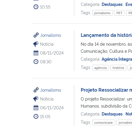
Categoria:
Destaques
,
Ev
10:55
Tags:
jornalismo
PET
P
Lançamento da históri
Jornalismo
Notícia
No dia 14 de novembro, às
Comunicação, Cultura e Po
08/11/2024
Categoria:
Agência Íntegr
08:30
Tags:
agência
história
j
Projeto Ressocializar 
Jornalismo
Notícia
O projeto Ressocializar: u
Humanos, subdivisão da C
06/11/2024
Categoria:
Destaques
,
Not
15:05
Tags:
comunicare
jornalis