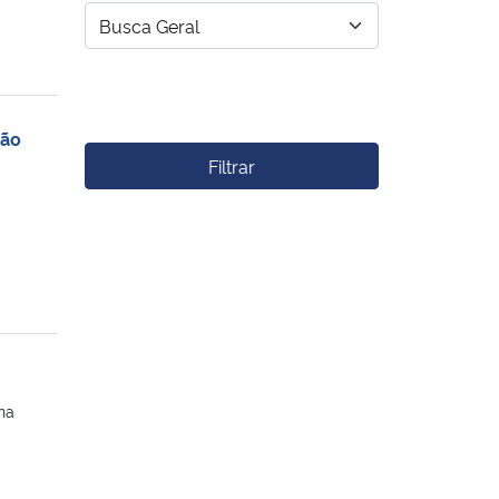
ção
Filtrar
na