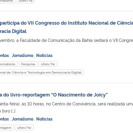
rnalismo
ufsm/fw
rticipa do VII Congresso do Instituto Nacional de Ciênci
cia Digital
novembro, a Faculdade de Comunicação da Bahia sediará o VII Congr
entos
,
Jornalismo
,
Notícias
jornalismo
Pesquisa
ufsm/fw
ional de Ciência e Tecnologia em Democracia Digital
a do livro-reportagem “O Nascimento de Joicy”
nta-feira), às 10 horas, no Centro de Convivência, será realizada um
livro […]
entos
,
Jornalismo
,
Notícias
ortagem
ufsm/fw