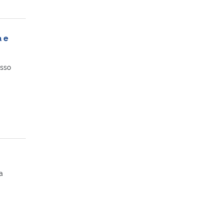
a e
esso
a