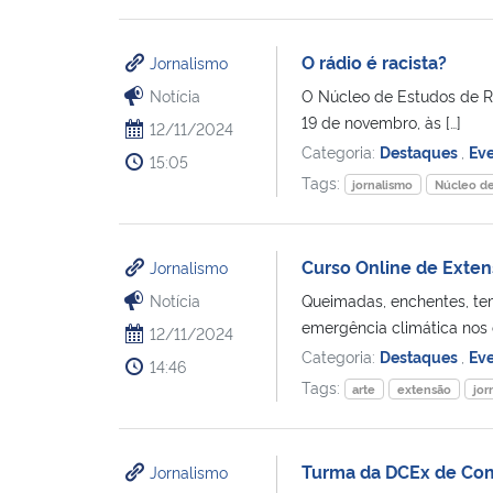
O rádio é racista?
Jornalismo
Notícia
O Núcleo de Estudos de R
19 de novembro, às […]
12/11/2024
Categoria:
Destaques
,
Ev
15:05
Tags:
jornalismo
Núcleo de
Curso Online de Exten
Jornalismo
Notícia
Queimadas, enchentes, tem
emergência climática nos d
12/11/2024
Categoria:
Destaques
,
Ev
14:46
Tags:
arte
extensão
jor
Turma da DCEx de Comu
Jornalismo