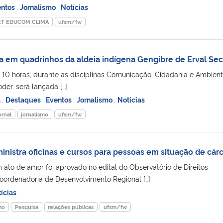
entos
,
Jornalismo
,
Notícias
ET EDUCOM CLIMA
ufsm/fw
a em quadrinhos da aldeia indígena Gengibre de Erval Se
 10 horas, durante as disciplinas Comunicação, Cidadania e Ambient
der, será lançada […]
a
,
Destaques
,
Eventos
,
Jornalismo
,
Notícias
ornal
jornalismo
ufsm/fw
ministra oficinas e cursos para pessoas em situação de cár
m ato de amor foi aprovado no edital do Observatório de Direitos
oordenadoria de Desenvolvimento Regional […]
ícias
mo
Pesquisa
relações públicas
ufsm/fw