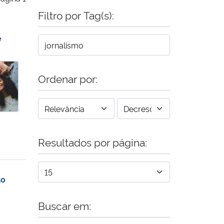
Filtro por Tag(s):
e
oriais de 2024 – jornal “Noroeste em Pauta” e revista “Meio Mundo”
Ordenar por:
Resultados por página:
ão
Buscar em: