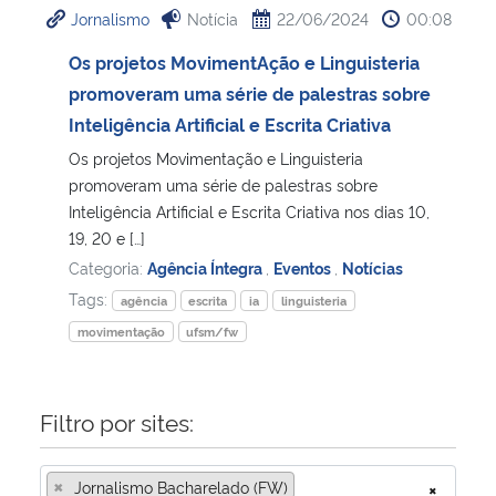
Jornalismo
Notícia
22/06/2024
00:08
Ministério da Cidadania
Os projetos MovimentAção e Linguisteria
Ministério da Saúde
promoveram uma série de palestras sobre
Inteligência Artificial e Escrita Criativa
Ministério de Minas e Energia
Os projetos Movimentação e Linguisteria
promoveram uma série de palestras sobre
Ministério da Ciência, Tecnologia, Inovações e Comunicações
Inteligência Artificial e Escrita Criativa nos dias 10,
19, 20 e […]
Ministério do Meio Ambiente
Categoria:
Agência Íntegra
,
Eventos
,
Notícias
Tags:
agência
escrita
ia
linguisteria
Ministério do Turismo
movimentação
ufsm/fw
Ministério do Desenvolvimento Regional
Filtro por sites:
Controladoria-Geral da União
×
Jornalismo Bacharelado (FW)
×
Ministério da Mulher, da Família e dos Direitos Humanos