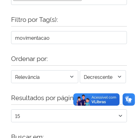
Secretaria-Geral
Filtro por Tag(s):
Secretaria de Governo
Gabinete de Segurança Institucional
Ordenar por:
Advocacia-Geral da União
Banco Central do Brasil
Resultados por página:
Planalto
Buscar em: