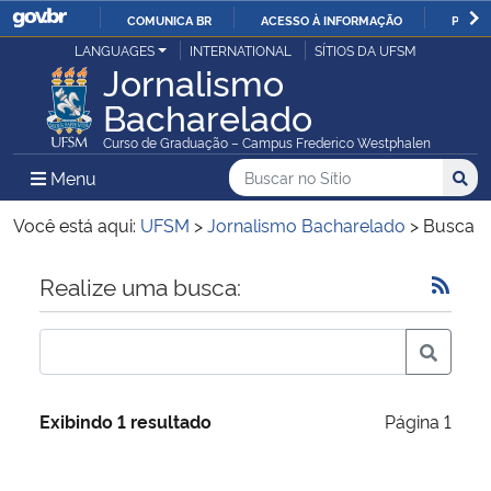
COMUNICA BR
ACESSO À INFORMAÇÃO
PARTI
Casa Civil
LANGUAGES
INTERNATIONAL
SÍTIOS DA UFSM
IR
Jornalismo
PARA
Bacharelado
Ministério da Justiça e Segurança Pública
O
Curso de Graduação – Campus Frederico Westphalen
CONTEÚDO
Ministério da Defesa
Buscar no no Sítio
Busca
Busca:
Menu Principal do Sítio
Menu
Busc
Ministério das Relações Exteriores
Você está aqui:
UFSM
>
Jornalismo Bacharelado
>
Busca
Ministério da Economia
Início do conteúdo
Realize uma busca:
Ministério da Infraestrutura
Ministério da Agricultura, Pecuária e Abastecimento
Exibindo 1 resultado
Página 1
Ministério da Educação