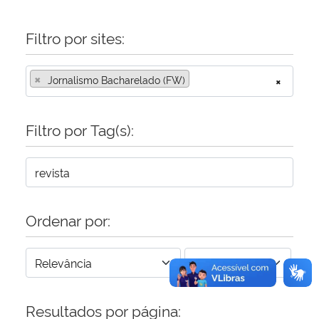
Secretaria-Geral
Filtro por sites:
Secretaria de Governo
×
Jornalismo Bacharelado (FW)
×
Gabinete de Segurança Institucional
Filtro por Tag(s):
Advocacia-Geral da União
Banco Central do Brasil
Ordenar por:
Planalto
Resultados por página: