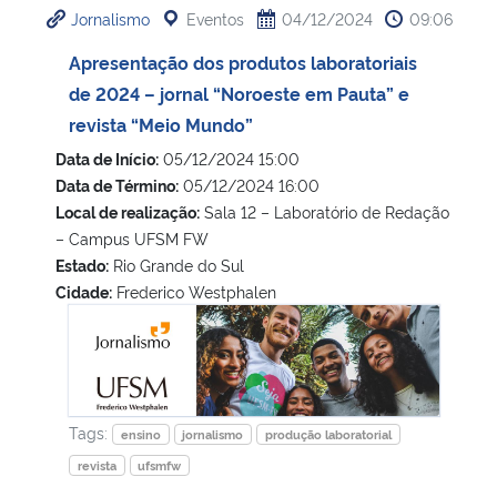
Jornalismo
Eventos
04/12/2024
09:06
Ministério da Cidadania
Apresentação dos produtos laboratoriais
Ministério da Saúde
de 2024 – jornal “Noroeste em Pauta” e
revista “Meio Mundo”
Ministério de Minas e Energia
Data de Início:
05/12/2024 15:00
Data de Término:
05/12/2024 16:00
Ministério da Ciência, Tecnologia, Inovações e Comunicações
Local de realização:
Sala 12 – Laboratório de Redação
– Campus UFSM FW
Ministério do Meio Ambiente
Estado:
Rio Grande do Sul
Cidade:
Frederico Westphalen
Ministério do Turismo
Apresentação dos produtos laboratoriais de 2024 – jornal
Ministério do Desenvolvimento Regional
Controladoria-Geral da União
Tags:
ensino
jornalismo
produção laboratorial
revista
ufsmfw
Ministério da Mulher, da Família e dos Direitos Humanos