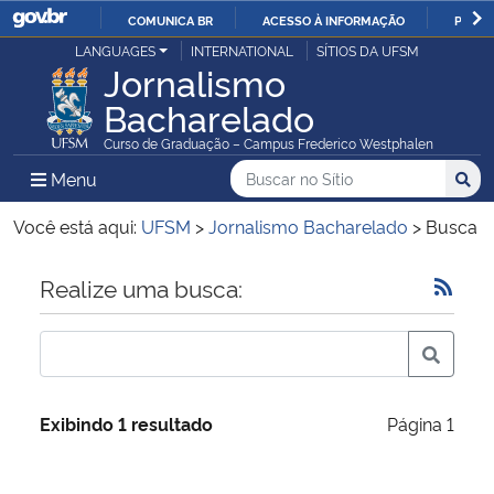
COMUNICA BR
ACESSO À INFORMAÇÃO
PARTI
Casa Civil
LANGUAGES
INTERNATIONAL
SÍTIOS DA UFSM
IR
Jornalismo
PARA
Bacharelado
Ministério da Justiça e Segurança Pública
O
Curso de Graduação – Campus Frederico Westphalen
CONTEÚDO
Ministério da Defesa
Buscar no no Sítio
Busca
Busca:
Menu Principal do Sítio
Menu
Busc
Ministério das Relações Exteriores
Você está aqui:
UFSM
>
Jornalismo Bacharelado
>
Busca
Ministério da Economia
Início do conteúdo
Realize uma busca:
Ministério da Infraestrutura
Ministério da Agricultura, Pecuária e Abastecimento
Exibindo 1 resultado
Página 1
Ministério da Educação