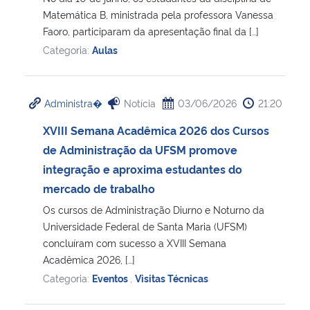
Matemática B, ministrada pela professora Vanessa
Faoro, participaram da apresentação final da […]
Secretaria-Geral
Categoria:
Aulas
Secretaria de Governo
Administra�
Notícia
03/06/2026
21:20
Gabinete de Segurança Institucional
XVIII Semana Acadêmica 2026 dos Cursos
Advocacia-Geral da União
de Administração da UFSM promove
integração e aproxima estudantes do
Banco Central do Brasil
mercado de trabalho
Os cursos de Administração Diurno e Noturno da
Planalto
Universidade Federal de Santa Maria (UFSM)
concluíram com sucesso a XVIII Semana
Acadêmica 2026, […]
Categoria:
Eventos
,
Visitas Técnicas