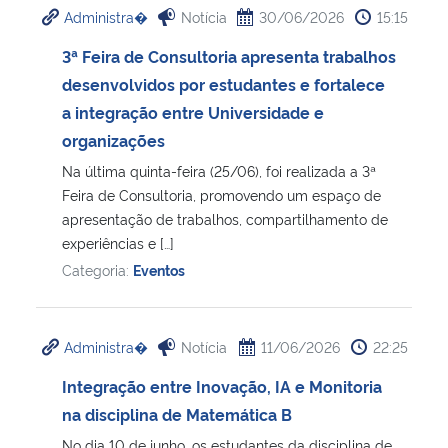
Administra�
Notícia
30/06/2026
15:15
Ministério da Cidadania
3ª Feira de Consultoria apresenta trabalhos
Ministério da Saúde
desenvolvidos por estudantes e fortalece
a integração entre Universidade e
Ministério de Minas e Energia
organizações
Na última quinta-feira (25/06), foi realizada a 3ª
Ministério da Ciência, Tecnologia, Inovações e Comunicações
Feira de Consultoria, promovendo um espaço de
apresentação de trabalhos, compartilhamento de
Ministério do Meio Ambiente
experiências e […]
Categoria:
Eventos
Ministério do Turismo
Ministério do Desenvolvimento Regional
Administra�
Notícia
11/06/2026
22:25
Integração entre Inovação, IA e Monitoria
Controladoria-Geral da União
na disciplina de Matemática B
Ministério da Mulher, da Família e dos Direitos Humanos
No dia 10 de junho, os estudantes da disciplina de