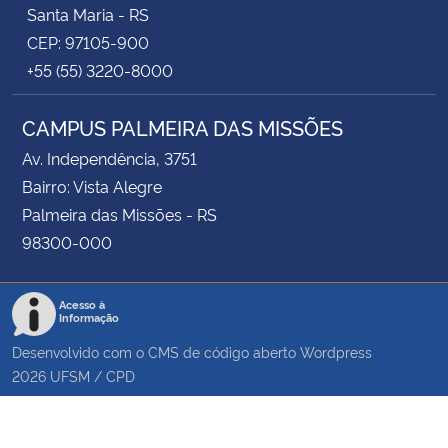
Santa Maria - RS
CEP: 97105-900
+55 (55) 3220-8000
CAMPUS PALMEIRA DAS MISSÕES
Av. Independência, 3751
Bairro: Vista Alegre
Palmeira das Missões - RS
98300-000
Acesso à
Informação
Desenvolvido com o CMS de código aberto
Wordpress
2026
UFSM
/
CPD