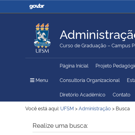
Casa Civil
Ministério da Justiça e
Segurança Pública
Administraçã
Ministério da Agricultura,
Ministério da Educação
Curso de Graduação – Campus Pa
Pecuária e Abastecimento
Página Inicial
Projeto Pedagógi
Ministério do Meio Ambiente
Ministério do Turismo
Menu Principal do Sítio
Menu
Consultoria Organizacional
Est
Diretório Acadêmico
Contato
Secretaria de Governo
Gabinete de Segurança
Você está aqui:
UFSM
>
Administração
>
Busca
Institucional
Início do conteúdo
Realize uma busca: