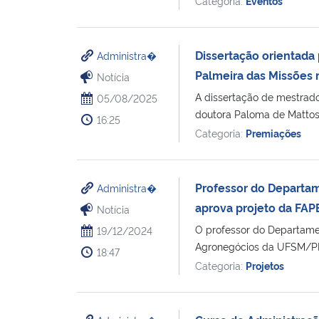
Categoria:
Eventos
Dissertação orientada
Administra�
Palmeira das Missões 
Notícia
A dissertação de mestrado 
05/08/2025
doutora Paloma de Mattos
16:25
Categoria:
Premiações
Professor do Departa
Administra�
aprova projeto da FAP
Notícia
O professor do Departam
19/12/2024
Agronegócios da UFSM/PM,
18:47
Categoria:
Projetos