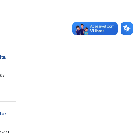
ita
as,
ler
te com