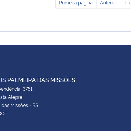
Primeira página
Anterior
Pr
S PALMEIRA DAS MISSÕES
pendência, 3751
ista Alegre
 das Missões - RS
000