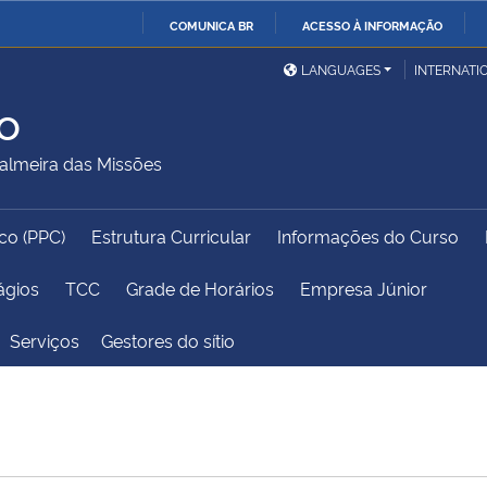
COMUNICA BR
ACESSO À INFORMAÇÃO
Ministério da Defesa
Ministério das Relações
Mini
IR
LANGUAGES
INTERNATI
Exteriores
PARA
o
O
Ministério da Cidadania
Ministério da Saúde
Mini
CONTEÚDO
lmeira das Missões
co (PPC)
Estrutura Curricular
Informações do Curso
Ministério do
Controladoria-Geral da
Mini
Desenvolvimento Regional
União
Famí
ágios
TCC
Grade de Horários
Empresa Júnior
Hum
Serviços
Gestores do sítio
Advocacia-Geral da União
Banco Central do Brasil
Plan