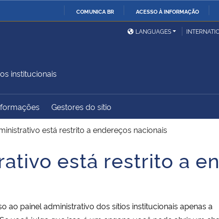
COMUNICA BR
ACESSO À INFORMAÇÃO
Ministério da Defesa
Ministério das Relações
Mini
IR
LANGUAGES
INTERNATI
Exteriores
PARA
O
Ministério da Cidadania
Ministério da Saúde
Mini
CONTEÚDO
os institucionais
Informações
Gestores do sítio
Ministério do
Controladoria-Geral da
Mini
Desenvolvimento Regional
União
Famí
inistrativo está restrito a endereços nacionais
Hum
ativo está restrito a 
Advocacia-Geral da União
Banco Central do Brasil
Plan
ao painel administrativo dos sítios institucionais apenas a