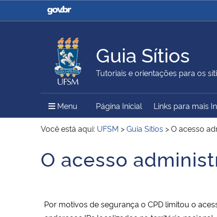
Casa Civil
Ministério da Justiça e
Segurança Pública
Guia Sítios
Ministério da Agricultura,
Ministério da Educação
Tutoriais e orientações para os síti
Pecuária e Abastecimento
Menu Principal do Sítio
Menu
Página Inicial
Links para mais 
Ministério do Meio Ambiente
Ministério do Turismo
Você está aqui:
UFSM
>
Guia Sítios
>
O acesso adm
O acesso administr
Início do conteúdo
Secretaria de Governo
Gabinete de Segurança
Institucional
Por motivos de segurança o CPD limitou o acesso 