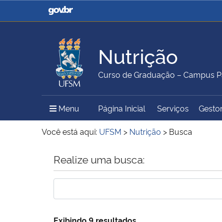
Casa Civil
Ministério da Justiça e
Segurança Pública
Nutrição
Ministério da Agricultura,
Ministério da Educação
Curso de Graduação – Campus Pa
Pecuária e Abastecimento
Menu Principal do Sítio
Menu
Página Inicial
Serviços
Gestor
Ministério do Meio Ambiente
Ministério do Turismo
Você está aqui:
UFSM
>
Nutrição
>
Busca
Início do conteúdo
Realize uma busca:
Secretaria de Governo
Gabinete de Segurança
Institucional
Exibindo 9 resultados