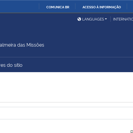
COMUNICA BR
ACESSO À INFORMAÇÃO
Ministério da Defesa
Ministério das Relações
Mini
IR
LANGUAGES
INTERNATI
Exteriores
PARA
O
Ministério da Cidadania
Ministério da Saúde
Mini
CONTEÚDO
lmeira das Missões
es do sítio
Ministério do
Controladoria-Geral da
Mini
Desenvolvimento Regional
União
Famí
Hum
Advocacia-Geral da União
Banco Central do Brasil
Plan
P