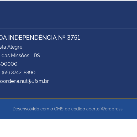
DA INDEPENDÊNCIA Nº 3751
ista Alegre
 das Missões - RS
8300000
: (55) 3742-8890
coordena.nut@ufsm.br
Desenvolvido com o CMS de código aberto
Wordpress