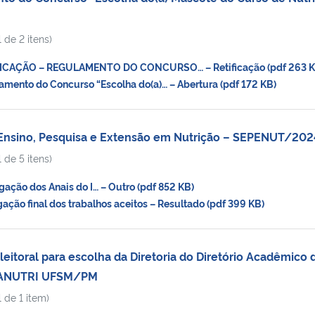
 de 2 itens)
ICAÇÃO – REGULAMENTO DO CONCURSO… – Retificação (pdf 263 K
ento do Concurso “Escolha do(a)… – Abertura (pdf 172 KB)
 Ensino, Pesquisa e Extensão em Nutrição – SEPENUT/202
 de 5 itens)
ção dos Anais do I… – Outro (pdf 852 KB)
ção final dos trabalhos aceitos – Resultado (pdf 399 KB)
eitoral para escolha da Diretoria do Diretório Acadêmico 
 DANUTRI UFSM/PM
 de 1 item)