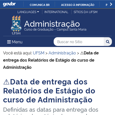
COMUNICA BR
ACESSO À INFORMAÇÃO
PARTI
Casa Civil
LANGUAGES
INTERNATIONAL
SÍTIOS DA UFSM
IR
PARA
Administração
Ministério da Justiça e Segurança Pública
O
Curso de Graduação – Campus Santa Maria
CONTEÚDO
Ministério da Defesa
Buscar no no Sítio
Busca
Busca:
Menu Principal do Sítio
Menu
Busc
Ministério das Relações Exteriores
Você está aqui:
UFSM
>
Administração
>
⚠
Data de
entrega dos Relatórios de Estágio do curso de
Ministério da Economia
Administração
⚠
Data de entrega dos
Ministério da Infraestrutura
Início do conteúdo
Relatórios de Estágio do
Ministério da Agricultura, Pecuária e Abastecimento
curso de Administração
Ministério da Educação
Definidas as datas para entrega dos