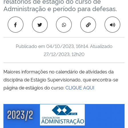
relatórios de estágio do curso de
Ministério da Cidadania
Administração e período para defesas.
Ministério da Saúde
Copiar para área 
Ministério de Minas e Energia
Publicado em
04/10/2023, 16h14
. Atualizado
Ministério da Ciência, Tecnologia, Inovações e Comunicações
27/12/2023, 12h20
Ministério do Meio Ambiente
Maiores informações no calendário de atividades da
disciplina de Estágio Supervisionado, que encontra-se
Ministério do Turismo
página de estágios do curso:
CLIQUE AQUI
Ministério do Desenvolvimento Regional
Controladoria-Geral da União
Ministério da Mulher, da Família e dos Direitos Humanos