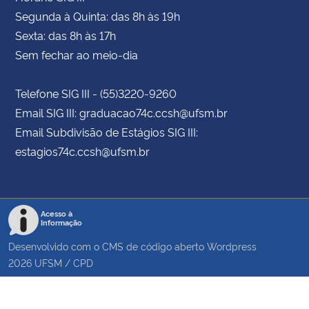
Segunda à Quinta: das 8h às 19h
Sexta: das 8h às 17h
Sem fechar ao meio-dia
Telefone SIG III - (55)3220-9260
Email SIG III: graduacao74c.ccsh@ufsm.br
Email Subdivisão de Estágios SIG III:
estagios74c.ccsh@ufsm.br
Acesso à
Informação
Desenvolvido com o CMS de código aberto
Wordpress
2026
UFSM
/
CPD