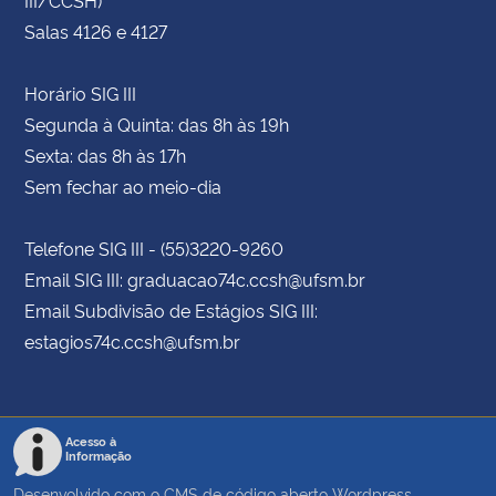
Salas 4126 e 4127
Horário SIG III
Segunda à Quinta: das 8h às 19h
Sexta: das 8h às 17h
Sem fechar ao meio-dia
Telefone SIG III - (55)3220-9260
Email SIG III: graduacao74c.ccsh@ufsm.br
Email Subdivisão de Estágios SIG III:
estagios74c.ccsh@ufsm.br
Acesso à
Informação
Desenvolvido com o CMS de código aberto
Wordpress