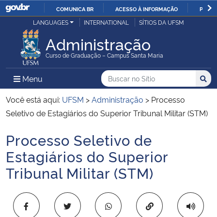
COMUNICA BR
ACESSO À INFORMAÇÃO
PARTI
Casa Civil
LANGUAGES
INTERNATIONAL
SÍTIOS DA UFSM
IR
PARA
Administração
Ministério da Justiça e Segurança Pública
O
Curso de Graduação – Campus Santa Maria
CONTEÚDO
Ministério da Defesa
Buscar no no Sítio
Busca
Busca:
Menu Principal do Sítio
Menu
Busc
Ministério das Relações Exteriores
Você está aqui:
UFSM
>
Administração
>
Processo
Seletivo de Estagiários do Superior Tribunal Militar (STM)
Ministério da Economia
Processo Seletivo de
Início do conteúdo
Ministério da Infraestrutura
Estagiários do Superior
Tribunal Militar (STM)
Ministério da Agricultura, Pecuária e Abastecimento
Ministério da Educação
Copiar para área 