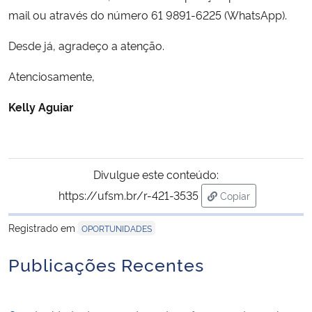
mail ou através do número 61 9891-6225 (WhatsApp).
Secretaria-Geral
Desde já, agradeço a atenção.
Secretaria de Governo
Atenciosamente,
Kelly Aguiar
Gabinete de Segurança Institucional
Advocacia-Geral da União
Divulgue este conteúdo:
Banco Central do Brasil
https://ufsm.br/r-421-3535
Copiar
para área de trans
Planalto
Registrado em
OPORTUNIDADES
Publicações Recentes