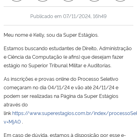
Ministério da Cidadania
Publicado em
07/11/2024, 16h49
Ministério da Saúde
Meu nome é Kelly, sou da Super Estágios.
Ministério de Minas e Energia
Estamos buscando estudantes de Direito, Administração
Ministério da Ciência, Tecnologia, Inovações e Comunicações
e Ciência da Computação (e afins) que desejam fazer
estágio no Superior Tribunal Militar e Auditorias.
Ministério do Meio Ambiente
As inscrições e provas online do Processo Seletivo
Ministério do Turismo
começaram no dia 04/11/24 e vão até 24/11/24 e
podem ser realizadas na Página da Super Estágios
Ministério do Desenvolvimento Regional
através do
link
https://www.superestagios.com.br/index/processoSe
Controladoria-Geral da União
v=MjA0
.
Em caso de dúvida, estamos à disposição por esse e-
Ministério da Mulher, da Família e dos Direitos Humanos