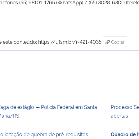
elefones (55) 98101-1765 (WhatsApp) / (55) 3028-6300 (telef
e este conteúdo:
https://ufsm.br/r-421-4035
Copiar
para área d
aga de estágio — Polícia Federal em Santa
Processo Se
aria/RS
abertas
olicitação de quebra de pré-requisitos
Quadro de h