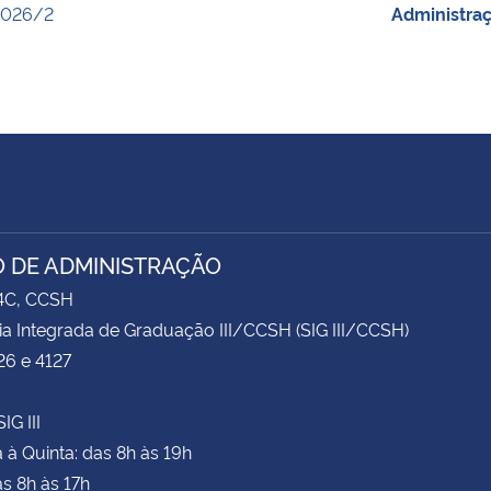
2026/2
Administra
 DE ADMINISTRAÇÃO
74C, CCSH
ia Integrada de Graduação III/CCSH (SIG III/CCSH)
26 e 4127
IG III
à Quinta: das 8h às 19h
as 8h às 17h