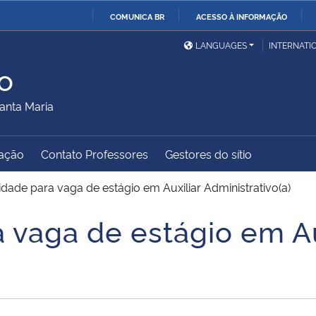
COMUNICA BR
ACESSO À INFORMAÇÃO
Ministério da Defesa
Ministério das Relações
Mini
IR
LANGUAGES
INTERNATI
Exteriores
PARA
o
O
Ministério da Cidadania
Ministério da Saúde
Mini
CONTEÚDO
anta Maria
ação
Contato Professores
Gestores do sítio
Ministério do
Controladoria-Geral da
Mini
Desenvolvimento Regional
União
Famí
dade para vaga de estágio em Auxiliar Administrativo(a)
Hum
 vaga de estágio em Au
Advocacia-Geral da União
Banco Central do Brasil
Plan