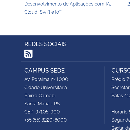
Desenvolvimento de Aplicações com IA,
Cloud, Swift e IoT
REDES SOCIAIS:
RSS
CAMPUS SEDE
CURSO
Av. Roraima nº 1000
Prédio 
Cidade Universitária
Secretar
Bairro Camobi
Salas 41
Santa Maria - RS
CEP: 97105-900
Horário S
+55 (55) 3220-8000
Segunda 
Sexta: d