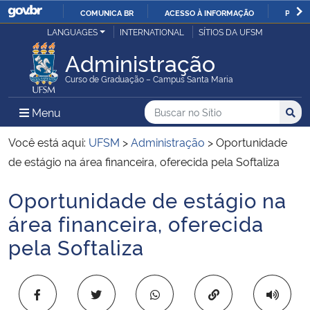
COMUNICA BR
ACESSO À INFORMAÇÃO
PARTI
Casa Civil
LANGUAGES
INTERNATIONAL
SÍTIOS DA UFSM
IR
PARA
Administração
Ministério da Justiça e Segurança Pública
O
Curso de Graduação – Campus Santa Maria
CONTEÚDO
Ministério da Defesa
Buscar no no Sítio
Busca
Busca:
Menu Principal do Sítio
Menu
Busc
Ministério das Relações Exteriores
Você está aqui:
UFSM
>
Administração
>
Oportunidade
de estágio na área financeira, oferecida pela Softaliza
Ministério da Economia
Oportunidade de estágio na
Início do conteúdo
Ministério da Infraestrutura
área financeira, oferecida
pela Softaliza
Ministério da Agricultura, Pecuária e Abastecimento
Ministério da Educação
Copiar para área 