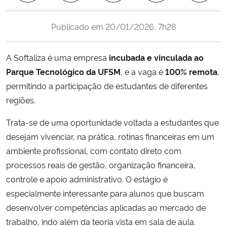
Ministério da Cidadania
Publicado em
20/01/2026, 7h28
Ministério da Saúde
A Softaliza é uma empresa
incubada e vinculada ao
Ministério de Minas e Energia
Parque Tecnológico da UFSM
, e a vaga é
100% remota
,
permitindo a participação de estudantes de diferentes
Ministério da Ciência, Tecnologia, Inovações e Comunicações
regiões.
Ministério do Meio Ambiente
Trata-se de uma oportunidade voltada a estudantes que
desejam vivenciar, na prática, rotinas financeiras em um
Ministério do Turismo
ambiente profissional, com contato direto com
processos reais de gestão, organização financeira,
Ministério do Desenvolvimento Regional
controle e apoio administrativo. O estágio é
especialmente interessante para alunos que buscam
Controladoria-Geral da União
desenvolver competências aplicadas ao mercado de
trabalho, indo além da teoria vista em sala de aula.
Ministério da Mulher, da Família e dos Direitos Humanos