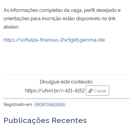
As informações completas da vaga, perfil desejado e
Secretaria-Geral
orientações para inscrição estão disponíveis no link
abaixo:
Secretaria de Governo
https://softaliza-financas-
i2w5gk8.gamma.site
Gabinete de Segurança Institucional
Advocacia-Geral da União
Banco Central do Brasil
Divulgue este conteúdo:
https://ufsm.br/r-421-4152
Copiar
Planalto
para área de trans
Registrado em
OPORTUNIDADES
Publicações Recentes