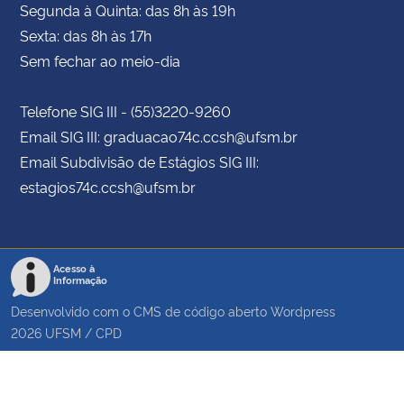
Segunda à Quinta: das 8h às 19h
Sexta: das 8h às 17h
Sem fechar ao meio-dia
Telefone SIG III - (55)3220-9260
Email SIG III: graduacao74c.ccsh@ufsm.br
Email Subdivisão de Estágios SIG III:
estagios74c.ccsh@ufsm.br
Acesso à
Informação
Desenvolvido com o CMS de código aberto
Wordpress
2026
UFSM
/
CPD