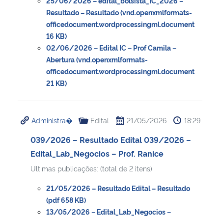
25/06/2026 – edital_bolsista_IC_2026 –
Resultado – Resultado (vnd.openxmlformats-
Secretaria-Geral
officedocument.wordprocessingml.document
16 KB)
02/06/2026 – Edital IC – Prof Camila –
Secretaria de Governo
Abertura (vnd.openxmlformats-
officedocument.wordprocessingml.document
Gabinete de Segurança Institucional
21 KB)
Advocacia-Geral da União
Administra�
Edital
21/05/2026
18:29
Banco Central do Brasil
039/2026 – Resultado Edital 039/2026 –
Edital_Lab_Negocios – Prof. Ranice
Planalto
Ultimas publicações: (total de 2 itens)
21/05/2026 – Resultado Edital – Resultado
(pdf 658 KB)
13/05/2026 – Edital_Lab_Negocios –