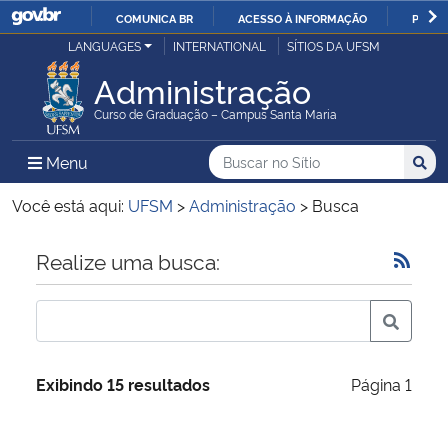
COMUNICA BR
ACESSO À INFORMAÇÃO
PARTI
Casa Civil
LANGUAGES
INTERNATIONAL
SÍTIOS DA UFSM
IR
PARA
Administração
Ministério da Justiça e Segurança Pública
O
Curso de Graduação – Campus Santa Maria
CONTEÚDO
Ministério da Defesa
Buscar no no Sítio
Busca
Busca:
Menu Principal do Sítio
Menu
Busc
Ministério das Relações Exteriores
Você está aqui:
UFSM
>
Administração
>
Busca
Ministério da Economia
Início do conteúdo
Realize uma busca:
Ministério da Infraestrutura
Ministério da Agricultura, Pecuária e Abastecimento
Exibindo 15 resultados
Página 1
Ministério da Educação