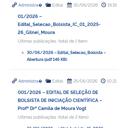
Administra�
Edital
30/06/2026
16:19
Ministério da Cidadania
01/2026 –
Ministério da Saúde
Edital_Selecao_Bolsista_IC_01_2025-
26_Gilnei_Moura
Ministério de Minas e Energia
Ultimas publicações: (total de 1 item)
Ministério da Ciência, Tecnologia, Inovações e Comunicações
30/06/2026 – Edital_Selecao_Bolsista –
Abertura (pdf 146 KB)
Ministério do Meio Ambiente
Administra�
Edital
25/06/2026
10:21
Ministério do Turismo
001/2026 – EDITAL DE SELEÇÃO DE
Ministério do Desenvolvimento Regional
BOLSISTA DE INICIAÇÃO CIENTÍFICA –
Profª Drª Camila de Moura Vogt
Controladoria-Geral da União
Ultimas publicações: (total de 2 itens)
Ministério da Mulher, da Família e dos Direitos Humanos