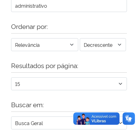
Secretaria-Geral
Ordenar por:
Secretaria de Governo
Gabinete de Segurança Institucional
Advocacia-Geral da União
Resultados por página:
Banco Central do Brasil
Planalto
Buscar em: