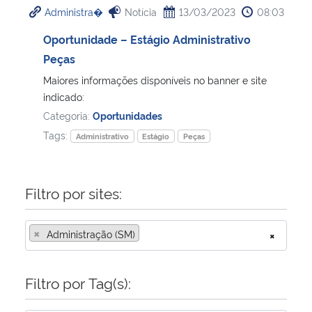
Administra�
Notícia
13/03/2023
08:03
Ministério da Cidadania
Oportunidade – Estágio Administrativo
Ministério da Saúde
Peças
Maiores informações disponíveis no banner e site
Ministério de Minas e Energia
indicado:
Categoria:
Oportunidades
Ministério da Ciência, Tecnologia, Inovações e Comunicações
Tags:
Administrativo
Estágio
Peças
Ministério do Meio Ambiente
Filtro por sites:
Ministério do Turismo
×
Administração (SM)
×
Ministério do Desenvolvimento Regional
Controladoria-Geral da União
Filtro por Tag(s):
Ministério da Mulher, da Família e dos Direitos Humanos