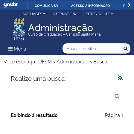
COMUNICA BR
ACESSO À INFORMAÇÃO
PARTI
Casa Civil
LANGUAGES
INTERNATIONAL
SÍTIOS DA UFSM
IR
PARA
Administração
Ministério da Justiça e Segurança Pública
O
Curso de Graduação – Campus Santa Maria
CONTEÚDO
Ministério da Defesa
Buscar no no Sítio
Busca
Busca:
Menu Principal do Sítio
Menu
Busc
Ministério das Relações Exteriores
Você está aqui:
UFSM
>
Administração
>
Busca
Ministério da Economia
Início do conteúdo
Realize uma busca:
Ministério da Infraestrutura
Ministério da Agricultura, Pecuária e Abastecimento
Exibindo 1 resultado
Página 1
Ministério da Educação