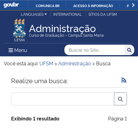
COMUNICA BR
ACESSO À INFORMAÇÃO
PARTI
Casa Civil
LANGUAGES
INTERNATIONAL
SÍTIOS DA UFSM
IR
PARA
Administração
Ministério da Justiça e Segurança Pública
O
Curso de Graduação – Campus Santa Maria
CONTEÚDO
Ministério da Defesa
Buscar no no Sítio
Busca
Busca:
Menu Principal do Sítio
Menu
Busc
Ministério das Relações Exteriores
Você está aqui:
UFSM
>
Administração
>
Busca
Ministério da Economia
Início do conteúdo
Realize uma busca:
Ministério da Infraestrutura
Ministério da Agricultura, Pecuária e Abastecimento
Exibindo 1 resultado
Página 1
Ministério da Educação