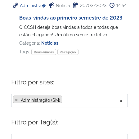
Administra�
Notícia
20/03/2023
14:54
Ministério da Cidadania
Boas-vindas ao primeiro semestre de 2023
Ministério da Saúde
O CCSH deseja boas vindas a todos e todas que
estão chegando! Um ótimo semestre letivo.
Ministério de Minas e Energia
Categoria:
Notícias
Tags:
Boas-vindas
Recepção
Ministério da Ciência, Tecnologia, Inovações e Comunicações
Ministério do Meio Ambiente
Filtro por sites:
Ministério do Turismo
×
Administração (SM)
×
Ministério do Desenvolvimento Regional
Filtro por Tag(s):
Controladoria-Geral da União
Ministério da Mulher, da Família e dos Direitos Humanos