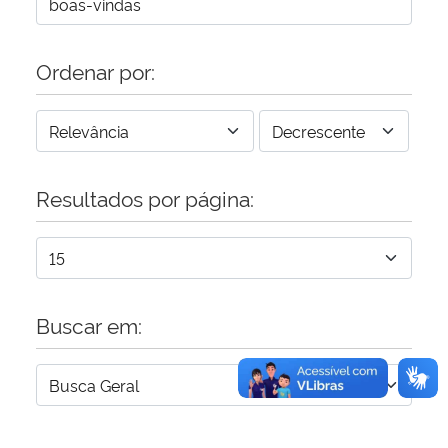
Secretaria-Geral
Ordenar por:
Secretaria de Governo
Gabinete de Segurança Institucional
Resultados por página:
Advocacia-Geral da União
Banco Central do Brasil
Planalto
Buscar em: