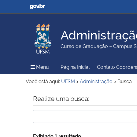
Casa Civil
Ministério da Justiça e
Segurança Pública
Administraçã
Ministério da Agricultura,
Ministério da Educação
Curso de Graduação – Campus S
Pecuária e Abastecimento
Menu Principal do Sítio
Menu
Página Inicial
Contato Coorden
Ministério do Meio Ambiente
Ministério do Turismo
Você está aqui:
UFSM
>
Administração
>
Busca
Início do conteúdo
Realize uma busca:
Secretaria de Governo
Gabinete de Segurança
Institucional
Exibindo 1 resultado