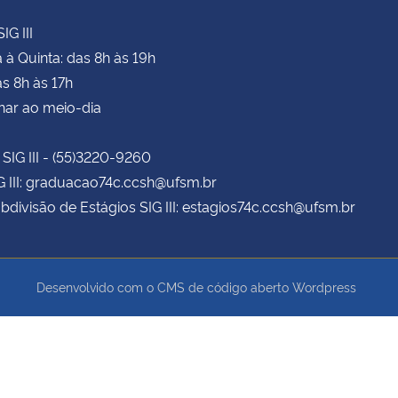
IG III
à Quinta: das 8h às 19h
as 8h às 17h
har ao meio-dia
 SIG III - (55)3220-9260
G III: graduacao74c.ccsh@ufsm.br
bdivisão de Estágios SIG III: estagios74c.ccsh@ufsm.br
Desenvolvido com o CMS de código aberto
Wordpress