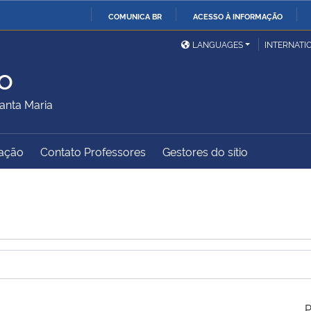
COMUNICA BR
ACESSO À INFORMAÇÃO
Ministério da Defesa
Ministério das Relações
Mini
IR
LANGUAGES
INTERNATI
Exteriores
PARA
o
O
Ministério da Cidadania
Ministério da Saúde
Mini
CONTEÚDO
anta Maria
ação
Contato Professores
Gestores do sítio
Ministério do
Controladoria-Geral da
Mini
Desenvolvimento Regional
União
Famí
Hum
Advocacia-Geral da União
Banco Central do Brasil
Plan
P