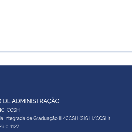
 DE ADMINISTRAÇÃO
74C, CCSH
ia Integrada de Graduação III/CCSH (SIG III/CCSH)
26 e 4127