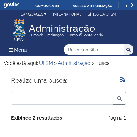
COMUNICA BR
ACESSO À INFORMAÇÃO
PARTI
Casa Civil
LANGUAGES
INTERNATIONAL
SÍTIOS DA UFSM
IR
PARA
Administração
Ministério da Justiça e Segurança Pública
O
Curso de Graduação – Campus Santa Maria
CONTEÚDO
Ministério da Defesa
Buscar no no Sítio
Busca
Busca:
Menu Principal do Sítio
Menu
Busc
Ministério das Relações Exteriores
Você está aqui:
UFSM
>
Administração
>
Busca
Ministério da Economia
Início do conteúdo
Realize uma busca:
Ministério da Infraestrutura
Ministério da Agricultura, Pecuária e Abastecimento
Exibindo 2 resultados
Página 1
Ministério da Educação