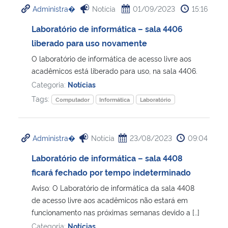
Administra�
Notícia
01/09/2023
15:16
Ministério da Cidadania
Laboratório de informática – sala 4406
Ministério da Saúde
liberado para uso novamente
O laboratório de informática de acesso livre aos
Ministério de Minas e Energia
acadêmicos está liberado para uso, na sala 4406.
Categoria:
Notícias
Ministério da Ciência, Tecnologia, Inovações e Comunicações
Tags:
Computador
Informática
Laboratório
Ministério do Meio Ambiente
Administra�
Notícia
23/08/2023
09:04
Ministério do Turismo
Laboratório de informática – sala 4408
Ministério do Desenvolvimento Regional
ficará fechado por tempo indeterminado
Aviso: O Laboratório de informática da sala 4408
Controladoria-Geral da União
de acesso livre aos acadêmicos não estará em
funcionamento nas próximas semanas devido a […]
Ministério da Mulher, da Família e dos Direitos Humanos
Categoria:
Notícias