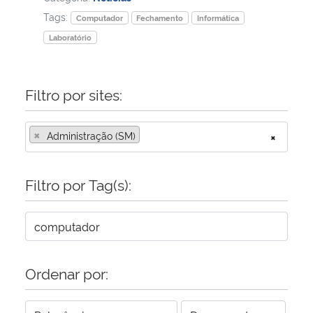
Tags:
Computador
Fechamento
Informática
Secretaria-Geral
Laboratório
Secretaria de Governo
Filtro por sites:
Gabinete de Segurança Institucional
×
Administração (SM)
×
Advocacia-Geral da União
Filtro por Tag(s):
Banco Central do Brasil
Planalto
Ordenar por: