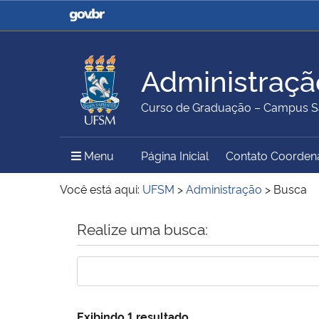
Casa Civil
Ministério da Justiça e
Segurança Pública
Administraçã
Ministério da Agricultura,
Ministério da Educação
Curso de Graduação – Campus S
Pecuária e Abastecimento
Menu Principal do Sítio
Menu
Página Inicial
Contato Coorden
Ministério do Meio Ambiente
Ministério do Turismo
Você está aqui:
UFSM
>
Administração
>
Busca
Início do conteúdo
Realize uma busca:
Secretaria de Governo
Gabinete de Segurança
Institucional
Exibindo 1 resultado