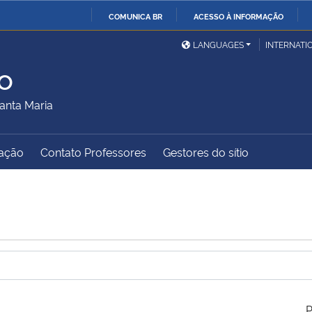
COMUNICA BR
ACESSO À INFORMAÇÃO
Ministério da Defesa
Ministério das Relações
Mini
IR
LANGUAGES
INTERNATI
Exteriores
PARA
o
O
Ministério da Cidadania
Ministério da Saúde
Mini
CONTEÚDO
anta Maria
ação
Contato Professores
Gestores do sítio
Ministério do
Controladoria-Geral da
Mini
Desenvolvimento Regional
União
Famí
Hum
Advocacia-Geral da União
Banco Central do Brasil
Plan
P