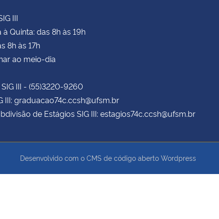
IG III
à Quinta: das 8h às 19h
as 8h às 17h
har ao meio-dia
 SIG III - (55)3220-9260
G III: graduacao74c.ccsh@ufsm.br
bdivisão de Estágios SIG III: estagios74c.ccsh@ufsm.br
Desenvolvido com o CMS de código aberto
Wordpress