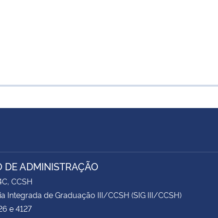
 DE ADMINISTRAÇÃO
74C, CCSH
ia Integrada de Graduação III/CCSH (SIG III/CCSH)
26 e 4127