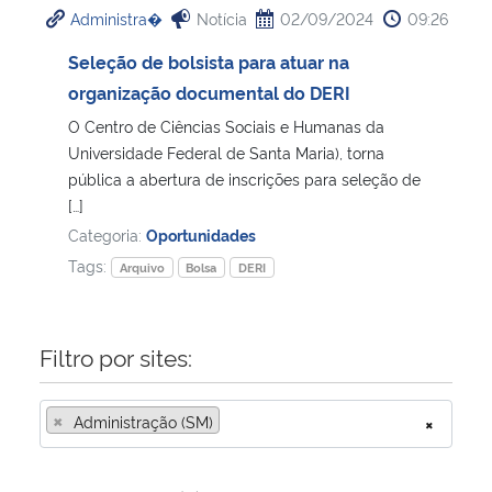
Administra�
Notícia
02/09/2024
09:26
Ministério da Cidadania
Seleção de bolsista para atuar na
Ministério da Saúde
organização documental do DERI
O Centro de Ciências Sociais e Humanas da
Ministério de Minas e Energia
Universidade Federal de Santa Maria), torna
pública a abertura de inscrições para seleção de
Ministério da Ciência, Tecnologia, Inovações e Comunicações
[…]
Categoria:
Oportunidades
Ministério do Meio Ambiente
Tags:
Arquivo
Bolsa
DERI
Ministério do Turismo
Filtro por sites:
Ministério do Desenvolvimento Regional
×
Administração (SM)
×
Controladoria-Geral da União
Ministério da Mulher, da Família e dos Direitos Humanos