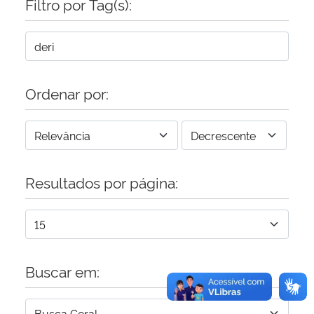
Filtro por Tag(s):
Secretaria-Geral
Secretaria de Governo
Ordenar por:
Gabinete de Segurança Institucional
Advocacia-Geral da União
Resultados por página:
Banco Central do Brasil
Planalto
Buscar em: