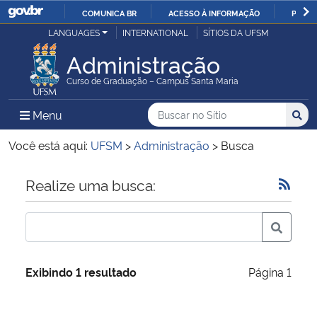
COMUNICA BR
ACESSO À INFORMAÇÃO
PARTI
Casa Civil
LANGUAGES
INTERNATIONAL
SÍTIOS DA UFSM
IR
PARA
Administração
Ministério da Justiça e Segurança Pública
O
Curso de Graduação – Campus Santa Maria
CONTEÚDO
Ministério da Defesa
Buscar no no Sítio
Busca
Busca:
Menu Principal do Sítio
Menu
Busc
Ministério das Relações Exteriores
Você está aqui:
UFSM
>
Administração
>
Busca
Ministério da Economia
Início do conteúdo
Realize uma busca:
Ministério da Infraestrutura
Ministério da Agricultura, Pecuária e Abastecimento
Exibindo 1 resultado
Página 1
Ministério da Educação