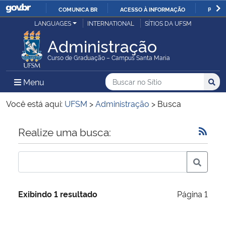
COMUNICA BR
ACESSO À INFORMAÇÃO
PARTI
Casa Civil
LANGUAGES
INTERNATIONAL
SÍTIOS DA UFSM
IR
PARA
Administração
Ministério da Justiça e Segurança Pública
O
Curso de Graduação – Campus Santa Maria
CONTEÚDO
Ministério da Defesa
Buscar no no Sítio
Busca
Busca:
Menu Principal do Sítio
Menu
Busc
Ministério das Relações Exteriores
Você está aqui:
UFSM
>
Administração
>
Busca
Ministério da Economia
Início do conteúdo
Realize uma busca:
Ministério da Infraestrutura
Ministério da Agricultura, Pecuária e Abastecimento
Exibindo 1 resultado
Página 1
Ministério da Educação