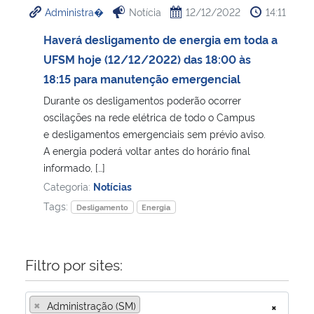
Administra�
Notícia
12/12/2022
14:11
Ministério da Cidadania
Haverá desligamento de energia em toda a
Ministério da Saúde
UFSM hoje (12/12/2022) das 18:00 às
18:15 para manutenção emergencial
Ministério de Minas e Energia
Durante os desligamentos poderão ocorrer
oscilações na rede elétrica de todo o Campus
Ministério da Ciência, Tecnologia, Inovações e Comunicações
e desligamentos emergenciais sem prévio aviso.
A energia poderá voltar antes do horário final
Ministério do Meio Ambiente
informado, […]
Categoria:
Notícias
Ministério do Turismo
Tags:
Desligamento
Energia
Ministério do Desenvolvimento Regional
Filtro por sites:
Controladoria-Geral da União
×
Administração (SM)
×
Ministério da Mulher, da Família e dos Direitos Humanos