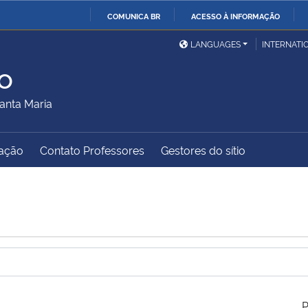
COMUNICA BR
ACESSO À INFORMAÇÃO
Ministério da Defesa
Ministério das Relações
Mini
IR
LANGUAGES
INTERNATI
Exteriores
PARA
o
O
Ministério da Cidadania
Ministério da Saúde
Mini
CONTEÚDO
anta Maria
ação
Contato Professores
Gestores do sítio
Ministério do
Controladoria-Geral da
Mini
Desenvolvimento Regional
União
Famí
Hum
Advocacia-Geral da União
Banco Central do Brasil
Plan
P