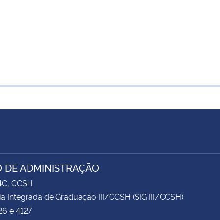
 DE ADMINISTRAÇÃO
74C, CCSH
ia Integrada de Graduação III/CCSH (SIG III/CCSH)
26 e 4127