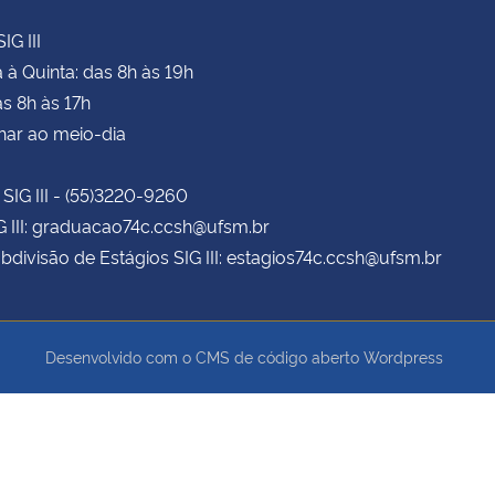
IG III
à Quinta: das 8h às 19h
as 8h às 17h
har ao meio-dia
 SIG III - (55)3220-9260
G III: graduacao74c.ccsh@ufsm.br
bdivisão de Estágios SIG III: estagios74c.ccsh@ufsm.br
Desenvolvido com o CMS de código aberto
Wordpress