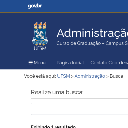
Casa Civil
Ministério da Justiça e
Segurança Pública
Administraçã
Ministério da Agricultura,
Ministério da Educação
Curso de Graduação – Campus S
Pecuária e Abastecimento
Menu Principal do Sítio
Menu
Página Inicial
Contato Coorden
Ministério do Meio Ambiente
Ministério do Turismo
Você está aqui:
UFSM
>
Administração
>
Busca
Início do conteúdo
Realize uma busca:
Secretaria de Governo
Gabinete de Segurança
Institucional
Exibindo 1 resultado