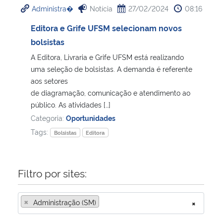
Administra�
Notícia
27/02/2024
08:16
Ministério da Cidadania
Editora e Grife UFSM selecionam novos
Ministério da Saúde
bolsistas
A Editora, Livraria e Grife UFSM está realizando
Ministério de Minas e Energia
uma seleção de bolsistas. A demanda é referente
aos setores
Ministério da Ciência, Tecnologia, Inovações e Comunicações
de diagramação, comunicação e atendimento ao
público. As atividades […]
Ministério do Meio Ambiente
Categoria:
Oportunidades
Tags:
Bolsistas
Editora
Ministério do Turismo
Ministério do Desenvolvimento Regional
Filtro por sites:
Controladoria-Geral da União
×
Administração (SM)
×
Ministério da Mulher, da Família e dos Direitos Humanos