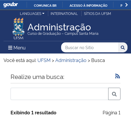
COMUNICA BR
ACESSO À INFORMAÇÃO
PARTI
Casa Civil
LANGUAGES
INTERNATIONAL
SÍTIOS DA UFSM
IR
PARA
Administração
Ministério da Justiça e Segurança Pública
O
Curso de Graduação – Campus Santa Maria
CONTEÚDO
Ministério da Defesa
Buscar no no Sítio
Busca
Busca:
Menu Principal do Sítio
Menu
Busc
Ministério das Relações Exteriores
Você está aqui:
UFSM
>
Administração
>
Busca
Ministério da Economia
Início do conteúdo
Realize uma busca:
Ministério da Infraestrutura
Ministério da Agricultura, Pecuária e Abastecimento
Exibindo 1 resultado
Página 1
Ministério da Educação