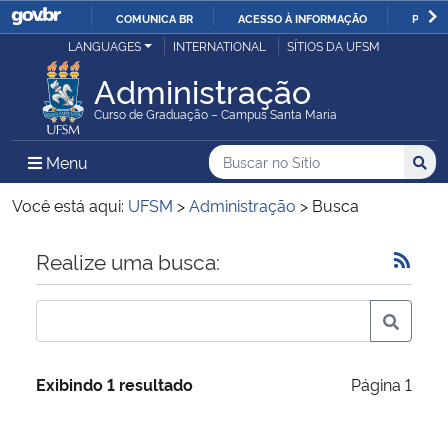
COMUNICA BR
ACESSO À INFORMAÇÃO
PARTI
Casa Civil
LANGUAGES
INTERNATIONAL
SÍTIOS DA UFSM
IR
PARA
Administração
Ministério da Justiça e Segurança Pública
O
Curso de Graduação – Campus Santa Maria
CONTEÚDO
Ministério da Defesa
Buscar no no Sítio
Busca
Busca:
Menu Principal do Sítio
Menu
Busc
Ministério das Relações Exteriores
Você está aqui:
UFSM
>
Administração
>
Busca
Ministério da Economia
Início do conteúdo
Realize uma busca:
Ministério da Infraestrutura
Ministério da Agricultura, Pecuária e Abastecimento
Exibindo 1 resultado
Página 1
Ministério da Educação