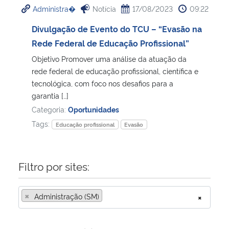
Administra�
Notícia
17/08/2023
09:22
Ministério da Cidadania
Divulgação de Evento do TCU – “Evasão na
Ministério da Saúde
Rede Federal de Educação Profissional”
Objetivo Promover uma análise da atuação da
Ministério de Minas e Energia
rede federal de educação profissional, científica e
tecnológica, com foco nos desafios para a
Ministério da Ciência, Tecnologia, Inovações e Comunicações
garantia […]
Categoria:
Oportunidades
Ministério do Meio Ambiente
Tags:
Educação profissional
Evasão
Ministério do Turismo
Filtro por sites:
Ministério do Desenvolvimento Regional
×
Administração (SM)
×
Controladoria-Geral da União
Ministério da Mulher, da Família e dos Direitos Humanos