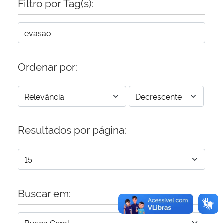
Filtro por Tag(s):
Secretaria-Geral
Secretaria de Governo
Ordenar por:
Gabinete de Segurança Institucional
Advocacia-Geral da União
Resultados por página:
Banco Central do Brasil
Planalto
Buscar em: