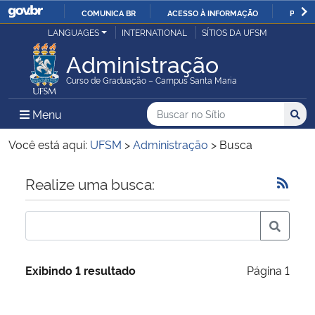
COMUNICA BR
ACESSO À INFORMAÇÃO
PARTI
Casa Civil
LANGUAGES
INTERNATIONAL
SÍTIOS DA UFSM
IR
PARA
Administração
Ministério da Justiça e Segurança Pública
O
Curso de Graduação – Campus Santa Maria
CONTEÚDO
Ministério da Defesa
Buscar no no Sítio
Busca
Busca:
Menu Principal do Sítio
Menu
Busc
Ministério das Relações Exteriores
Você está aqui:
UFSM
>
Administração
>
Busca
Ministério da Economia
Início do conteúdo
Realize uma busca:
Ministério da Infraestrutura
Ministério da Agricultura, Pecuária e Abastecimento
Exibindo 1 resultado
Página 1
Ministério da Educação