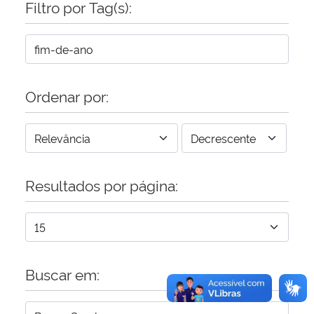
Filtro por Tag(s):
Secretaria-Geral
Secretaria de Governo
Ordenar por:
Gabinete de Segurança Institucional
Advocacia-Geral da União
Resultados por página:
Banco Central do Brasil
Planalto
Buscar em: