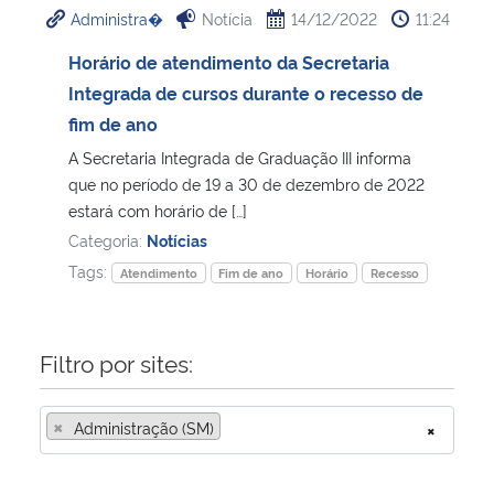
Administra�
Notícia
14/12/2022
11:24
Ministério da Cidadania
Horário de atendimento da Secretaria
Ministério da Saúde
Integrada de cursos durante o recesso de
fim de ano
Ministério de Minas e Energia
A Secretaria Integrada de Graduação III informa
que no período de 19 a 30 de dezembro de 2022
Ministério da Ciência, Tecnologia, Inovações e Comunicações
estará com horário de […]
Categoria:
Notícias
Ministério do Meio Ambiente
Tags:
Atendimento
Fim de ano
Horário
Recesso
Ministério do Turismo
Filtro por sites:
Ministério do Desenvolvimento Regional
×
Administração (SM)
×
Controladoria-Geral da União
Ministério da Mulher, da Família e dos Direitos Humanos