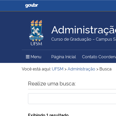
Casa Civil
Ministério da Justiça e
Segurança Pública
Administraçã
Ministério da Agricultura,
Ministério da Educação
Curso de Graduação – Campus S
Pecuária e Abastecimento
Menu Principal do Sítio
Menu
Página Inicial
Contato Coorden
Ministério do Meio Ambiente
Ministério do Turismo
Você está aqui:
UFSM
>
Administração
>
Busca
Início do conteúdo
Realize uma busca:
Secretaria de Governo
Gabinete de Segurança
Institucional
Exibindo 1 resultado