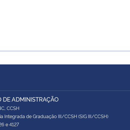
 DE ADMINISTRAÇÃO
74C, CCSH
ia Integrada de Graduação III/CCSH (SIG III/CCSH)
26 e 4127