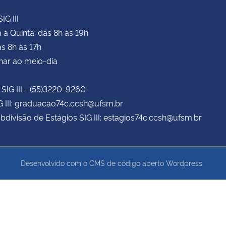
IG III
à Quinta: das 8h às 19h
as 8h às 17h
har ao meio-dia
 SIG III - (55)3220-9260
G III: graduacao74c.ccsh@ufsm.br
bdivisão de Estágios SIG III: estagios74c.ccsh@ufsm.br
Desenvolvido com o CMS de código aberto
Wordpress