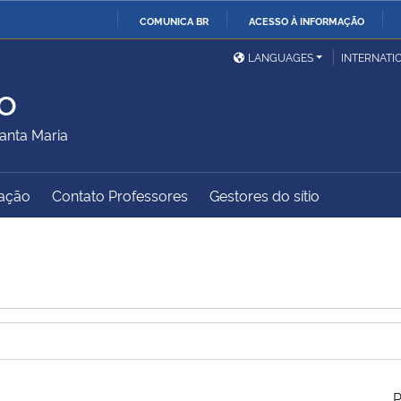
COMUNICA BR
ACESSO À INFORMAÇÃO
Ministério da Defesa
Ministério das Relações
Mini
IR
LANGUAGES
INTERNATI
Exteriores
PARA
o
O
Ministério da Cidadania
Ministério da Saúde
Mini
CONTEÚDO
anta Maria
ação
Contato Professores
Gestores do sítio
Ministério do
Controladoria-Geral da
Mini
Desenvolvimento Regional
União
Famí
Hum
Advocacia-Geral da União
Banco Central do Brasil
Plan
P