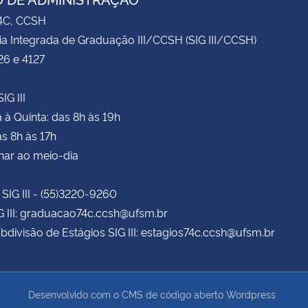
74C, CCSH
ia Integrada de Graduação III/CCSH (SIG III/CCSH)
26 e 4127
IG III
à Quinta: das 8h às 19h
as 8h às 17h
har ao meio-dia
 SIG III - (55)3220-9260
G III: graduacao74c.ccsh@ufsm.br
bdivisão de Estágios SIG III: estagios74c.ccsh@ufsm.br
Desenvolvido com o CMS de código aberto
Wordpress