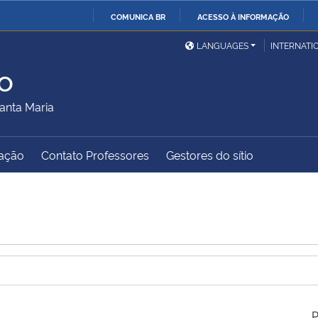
COMUNICA BR
ACESSO À INFORMAÇÃO
Ministério da Defesa
Ministério das Relações
Mini
IR
LANGUAGES
INTERNATI
Exteriores
PARA
o
O
Ministério da Cidadania
Ministério da Saúde
Mini
CONTEÚDO
anta Maria
ação
Contato Professores
Gestores do sítio
Ministério do
Controladoria-Geral da
Mini
Desenvolvimento Regional
União
Famí
Hum
Advocacia-Geral da União
Banco Central do Brasil
Plan
P