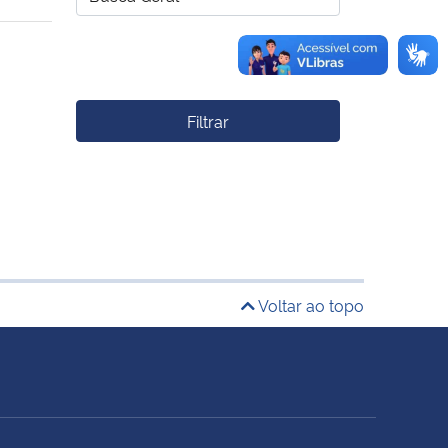
Filtrar
Voltar ao topo