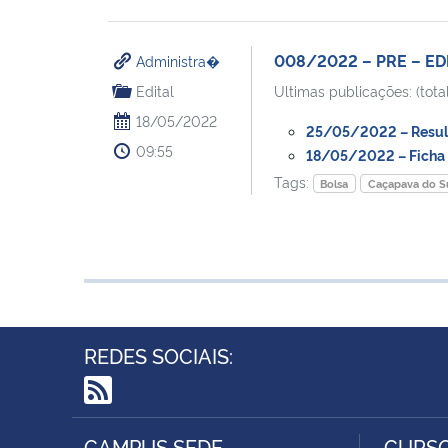
008/2022 – PRE – ED
Administra�
Edital
Ultimas publicações: (total
18/05/2022
25/05/2022 – Resulta
09:55
18/05/2022 – Ficha d
Tags:
Bolsa
Caçapava do S
REDES SOCIAIS:
RSS
CAMPUS SEDE
CURSO