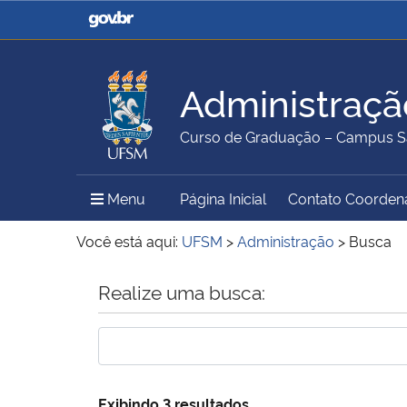
Casa Civil
Ministério da Justiça e
Segurança Pública
Administraçã
Ministério da Agricultura,
Ministério da Educação
Curso de Graduação – Campus S
Pecuária e Abastecimento
Menu Principal do Sítio
Menu
Página Inicial
Contato Coorden
Ministério do Meio Ambiente
Ministério do Turismo
Você está aqui:
UFSM
>
Administração
>
Busca
Início do conteúdo
Realize uma busca:
Secretaria de Governo
Gabinete de Segurança
Institucional
Exibindo 3 resultados