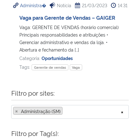
Administra�
Notícia
21/03/2023
14:31
Ministério da Cidadania
Vaga para Gerente de Vendas – GAIGER
Ministério da Saúde
Vaga: GERENTE DE VENDAS (horário comercial)
Principais responsabilidades e atribuições •
Ministério de Minas e Energia
Gerenciar administrativo e vendas da loja. •
Abertura e fechamento da […]
Ministério da Ciência, Tecnologia, Inovações e Comunicações
Categoria:
Oportunidades
Tags:
Gerente de vendas
Vaga
Ministério do Meio Ambiente
Ministério do Turismo
Filtro por sites:
Ministério do Desenvolvimento Regional
×
Administração (SM)
×
Controladoria-Geral da União
Filtro por Tag(s):
Ministério da Mulher, da Família e dos Direitos Humanos