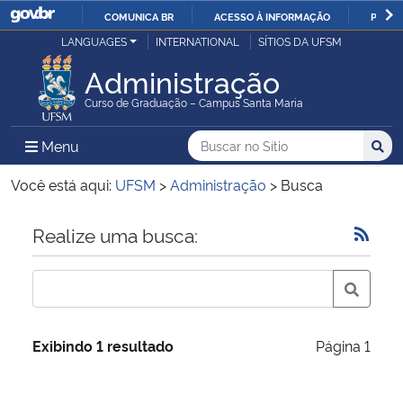
COMUNICA BR
ACESSO À INFORMAÇÃO
PARTI
Casa Civil
LANGUAGES
INTERNATIONAL
SÍTIOS DA UFSM
IR
PARA
Administração
Ministério da Justiça e Segurança Pública
O
Curso de Graduação – Campus Santa Maria
CONTEÚDO
Ministério da Defesa
Buscar no no Sítio
Busca
Busca:
Menu Principal do Sítio
Menu
Busc
Ministério das Relações Exteriores
Você está aqui:
UFSM
>
Administração
>
Busca
Ministério da Economia
Início do conteúdo
Realize uma busca:
Ministério da Infraestrutura
Ministério da Agricultura, Pecuária e Abastecimento
Exibindo 1 resultado
Página 1
Ministério da Educação