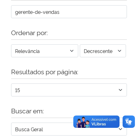
Secretaria-Geral
Ordenar por:
Secretaria de Governo
Gabinete de Segurança Institucional
Advocacia-Geral da União
Resultados por página:
Banco Central do Brasil
Planalto
Buscar em: