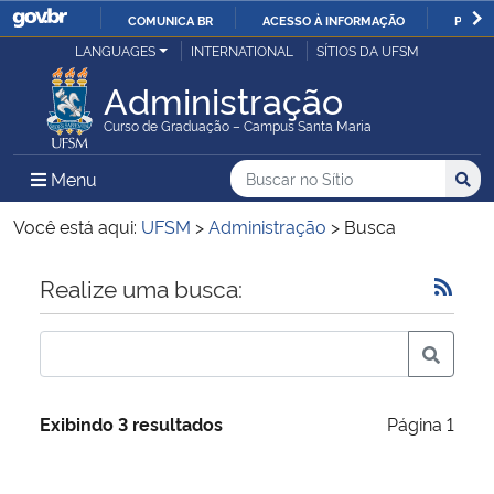
COMUNICA BR
ACESSO À INFORMAÇÃO
PARTI
Casa Civil
LANGUAGES
INTERNATIONAL
SÍTIOS DA UFSM
IR
PARA
Administração
Ministério da Justiça e Segurança Pública
O
Curso de Graduação – Campus Santa Maria
CONTEÚDO
Ministério da Defesa
Buscar no no Sítio
Busca
Busca:
Menu Principal do Sítio
Menu
Busc
Ministério das Relações Exteriores
Você está aqui:
UFSM
>
Administração
>
Busca
Ministério da Economia
Início do conteúdo
Realize uma busca:
Ministério da Infraestrutura
Ministério da Agricultura, Pecuária e Abastecimento
Exibindo 3 resultados
Página 1
Ministério da Educação