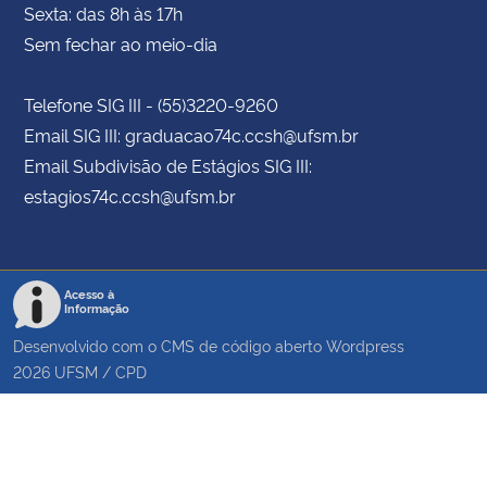
Sexta: das 8h às 17h
Sem fechar ao meio-dia
Telefone SIG III - (55)3220-9260
Email SIG III: graduacao74c.ccsh@ufsm.br
Email Subdivisão de Estágios SIG III:
estagios74c.ccsh@ufsm.br
Acesso à
Informação
Desenvolvido com o CMS de código aberto
Wordpress
2026
UFSM
/
CPD