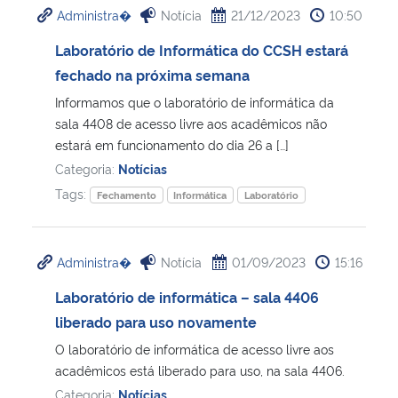
Administra�
Notícia
21/12/2023
10:50
Ministério da Cidadania
Laboratório de Informática do CCSH estará
Ministério da Saúde
fechado na próxima semana
Informamos que o laboratório de informática da
Ministério de Minas e Energia
sala 4408 de acesso livre aos acadêmicos não
estará em funcionamento do dia 26 a […]
Ministério da Ciência, Tecnologia, Inovações e Comunicações
Categoria:
Notícias
Tags:
Fechamento
Informática
Laboratório
Ministério do Meio Ambiente
Ministério do Turismo
Administra�
Notícia
01/09/2023
15:16
Laboratório de informática – sala 4406
Ministério do Desenvolvimento Regional
liberado para uso novamente
Controladoria-Geral da União
O laboratório de informática de acesso livre aos
acadêmicos está liberado para uso, na sala 4406.
Ministério da Mulher, da Família e dos Direitos Humanos
Categoria:
Notícias