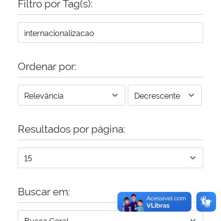
Filtro por Tag(s):
Secretaria-Geral
Secretaria de Governo
Ordenar por:
Gabinete de Segurança Institucional
Advocacia-Geral da União
Resultados por página:
Banco Central do Brasil
Planalto
Buscar em: