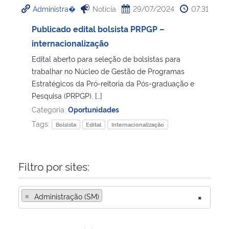
Administra�
Notícia
29/07/2024
07:31
Ministério da Cidadania
Publicado edital bolsista PRPGP –
Ministério da Saúde
internacionalização
Edital aberto para seleção de bolsistas para
Ministério de Minas e Energia
trabalhar no Núcleo de Gestão de Programas
Estratégicos da Pró-reitoria da Pós-graduação e
Ministério da Ciência, Tecnologia, Inovações e Comunicações
Pesquisa (PRPGP). […]
Categoria:
Oportunidades
Ministério do Meio Ambiente
Tags:
Bolsista
Edital
Internacionalização
Ministério do Turismo
Filtro por sites:
Ministério do Desenvolvimento Regional
×
Administração (SM)
×
Controladoria-Geral da União
Ministério da Mulher, da Família e dos Direitos Humanos