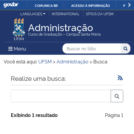
COMUNICA BR
ACESSO À INFORMAÇÃO
PARTI
Casa Civil
LANGUAGES
INTERNATIONAL
SÍTIOS DA UFSM
IR
PARA
Administração
Ministério da Justiça e Segurança Pública
O
Curso de Graduação – Campus Santa Maria
CONTEÚDO
Ministério da Defesa
Buscar no no Sítio
Busca
Busca:
Menu Principal do Sítio
Menu
Busc
Ministério das Relações Exteriores
Você está aqui:
UFSM
>
Administração
>
Busca
Ministério da Economia
Início do conteúdo
Realize uma busca:
Ministério da Infraestrutura
Ministério da Agricultura, Pecuária e Abastecimento
Exibindo 1 resultado
Página 1
Ministério da Educação