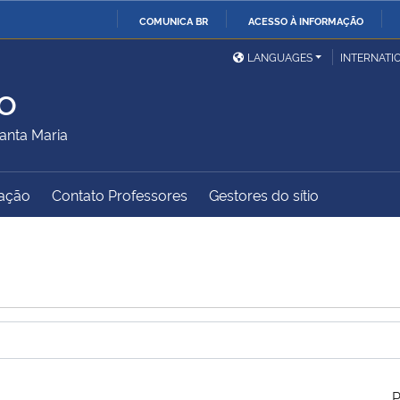
COMUNICA BR
ACESSO À INFORMAÇÃO
Ministério da Defesa
Ministério das Relações
Mini
IR
LANGUAGES
INTERNATI
Exteriores
PARA
o
O
Ministério da Cidadania
Ministério da Saúde
Mini
CONTEÚDO
anta Maria
ação
Contato Professores
Gestores do sítio
Ministério do
Controladoria-Geral da
Mini
Desenvolvimento Regional
União
Famí
Hum
Advocacia-Geral da União
Banco Central do Brasil
Plan
P