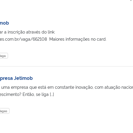
imob
 a inscrição através do link:
ides.com.br/vaga/662108 Maiores informações no card.
aga
mpresa Jetimob
 uma empresa que está em constante inovação, com atuação nacion
escimento? Então, se liga […]
agas