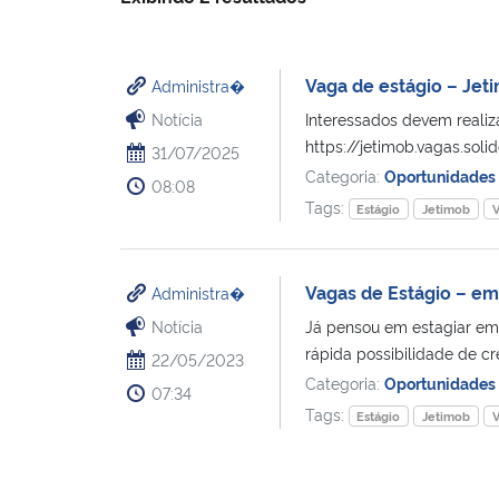
Vaga de estágio – Jet
Administra�
Notícia
Interessados devem realizar
https://jetimob.vagas.sol
31/07/2025
Categoria:
Oportunidades
08:08
Tags:
Estágio
Jetimob
V
Vagas de Estágio – e
Administra�
Notícia
Já pensou em estagiar em
rápida possibilidade de cr
22/05/2023
Categoria:
Oportunidades
07:34
Tags:
Estágio
Jetimob
V