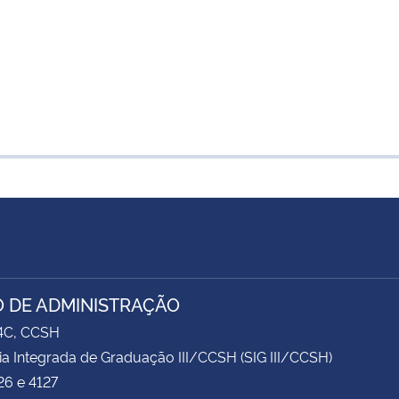
 DE ADMINISTRAÇÃO
74C, CCSH
ia Integrada de Graduação III/CCSH (SIG III/CCSH)
26 e 4127