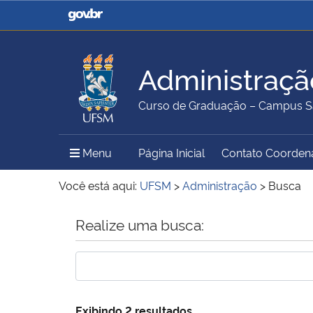
Casa Civil
Ministério da Justiça e
Segurança Pública
Administraçã
Ministério da Agricultura,
Ministério da Educação
Curso de Graduação – Campus S
Pecuária e Abastecimento
Menu Principal do Sítio
Menu
Página Inicial
Contato Coorden
Ministério do Meio Ambiente
Ministério do Turismo
Você está aqui:
UFSM
>
Administração
>
Busca
Início do conteúdo
Realize uma busca:
Secretaria de Governo
Gabinete de Segurança
Institucional
Exibindo 2 resultados