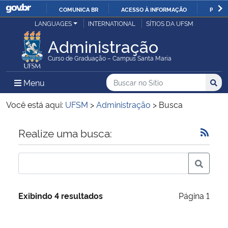
COMUNICA BR
ACESSO À INFORMAÇÃO
PARTI
Casa Civil
LANGUAGES
INTERNATIONAL
SÍTIOS DA UFSM
IR
PARA
Administração
Ministério da Justiça e Segurança Pública
O
Curso de Graduação – Campus Santa Maria
CONTEÚDO
Ministério da Defesa
Buscar no no Sítio
Busca
Busca:
Menu Principal do Sítio
Menu
Busc
Ministério das Relações Exteriores
Você está aqui:
UFSM
>
Administração
>
Busca
Ministério da Economia
Início do conteúdo
Realize uma busca:
Ministério da Infraestrutura
Ministério da Agricultura, Pecuária e Abastecimento
Exibindo 4 resultados
Página 1
Ministério da Educação