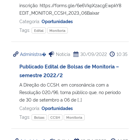
inscrição: https://forms.gle/6e6VkpXzacgEwpkY8
EDIT_MONITOR_CCSH_2023_06Baixar
Secretaria-Geral
Categoria:
Oportunidades
Tags:
Edital
Monitoria
Secretaria de Governo
Gabinete de Segurança Institucional
Administra�
Notícia
30/09/2022
10:35
Advocacia-Geral da União
Publicado Edital de Bolsas de Monitoria –
semestre 2022/2
Banco Central do Brasil
A Direção do CCSH, em consonância com a
Resolução 020/96, torna público que, no período
Planalto
de 30 de setembro a 06 de […]
Categoria:
Oportunidades
Tags:
Bolsas
CCSH
Monitoria