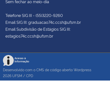
Sem fechar ao meio-dia
Telefone SIG III - (55)3220-9260
Email SIG III: graduacao74c.ccsh@ufsm.br
Email Subdivisão de Estágios SIG III:
estagios74c.ccsh@ufsm.br
Acesso à
Informação
Desenvolvido com o CMS de código aberto
Wordpress
2026
UFSM
/
CPD