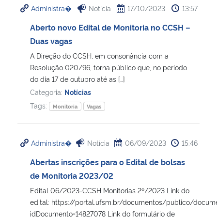
Administra�
Notícia
17/10/2023
13:57
Ministério da Cidadania
Aberto novo Edital de Monitoria no CCSH –
Ministério da Saúde
Duas vagas
A Direção do CCSH, em consonância com a
Ministério de Minas e Energia
Resolução 020/96, torna público que, no período
do dia 17 de outubro até as […]
Ministério da Ciência, Tecnologia, Inovações e Comunicações
Categoria:
Notícias
Tags:
Monitoria
Vagas
Ministério do Meio Ambiente
Ministério do Turismo
Administra�
Notícia
06/09/2023
15:46
Abertas inscrições para o Edital de bolsas
Ministério do Desenvolvimento Regional
de Monitoria 2023/02
Controladoria-Geral da União
Edital 06/2023-CCSH Monitorias 2º/2023 Link do
edital: https://portal.ufsm.br/documentos/publico/docum
idDocumento=14827078 Link do formulário de
Ministério da Mulher, da Família e dos Direitos Humanos