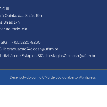
IG III
à Quinta: das 8h às 19h
as 8h às 17h
har ao meio-dia
 SIG III - (55)3220-9260
G III: graduacao74c.ccsh@ufsm.br
bdivisão de Estágios SIG III: estagios74c.ccsh@ufsm.br
Desenvolvido com o CMS de código aberto
Wordpress