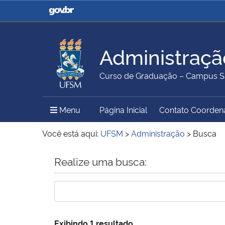
Casa Civil
Ministério da Justiça e
Segurança Pública
Administraçã
Ministério da Agricultura,
Ministério da Educação
Curso de Graduação – Campus S
Pecuária e Abastecimento
Menu Principal do Sítio
Menu
Página Inicial
Contato Coorden
Ministério do Meio Ambiente
Ministério do Turismo
Você está aqui:
UFSM
>
Administração
>
Busca
Início do conteúdo
Realize uma busca:
Secretaria de Governo
Gabinete de Segurança
Institucional
Exibindo 1 resultado