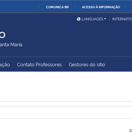
COMUNICA BR
ACESSO À INFORMAÇÃO
Ministério da Defesa
Ministério das Relações
Mini
IR
LANGUAGES
INTERNATI
Exteriores
PARA
o
O
Ministério da Cidadania
Ministério da Saúde
Mini
CONTEÚDO
anta Maria
ação
Contato Professores
Gestores do sítio
Ministério do
Controladoria-Geral da
Mini
Desenvolvimento Regional
União
Famí
Hum
Advocacia-Geral da União
Banco Central do Brasil
Plan
P