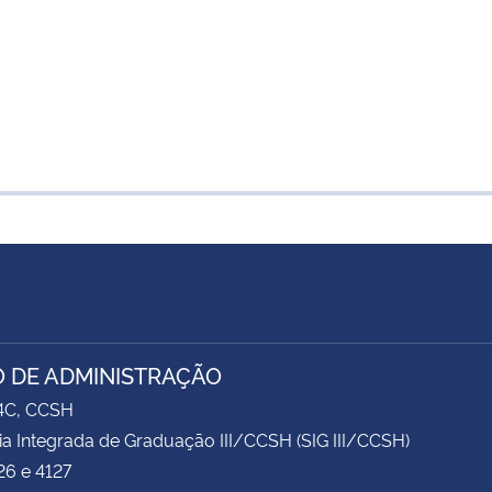
 DE ADMINISTRAÇÃO
74C, CCSH
ia Integrada de Graduação III/CCSH (SIG III/CCSH)
26 e 4127