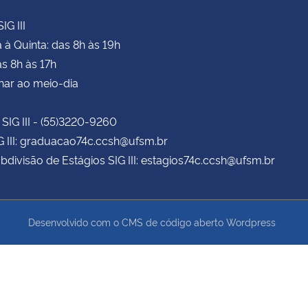
IG III
à Quinta: das 8h às 19h
as 8h às 17h
har ao meio-dia
 SIG III - (55)3220-9260
G III: graduacao74c.ccsh@ufsm.br
bdivisão de Estágios SIG III: estagios74c.ccsh@ufsm.br
Desenvolvido com o CMS de código aberto
Wordpress