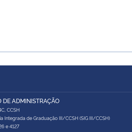
 DE ADMINISTRAÇÃO
74C, CCSH
ia Integrada de Graduação III/CCSH (SIG III/CCSH)
26 e 4127