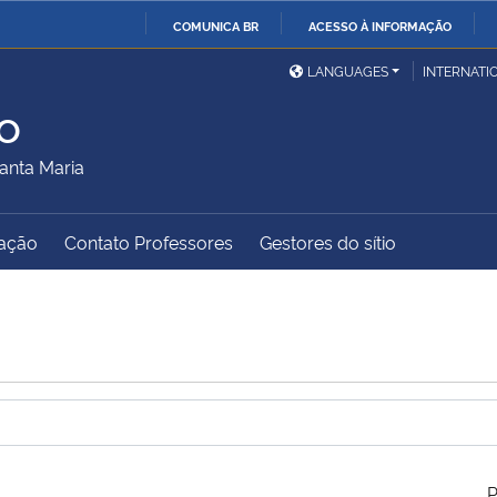
COMUNICA BR
ACESSO À INFORMAÇÃO
Ministério da Defesa
Ministério das Relações
Mini
IR
LANGUAGES
INTERNATI
Exteriores
PARA
o
O
Ministério da Cidadania
Ministério da Saúde
Mini
CONTEÚDO
anta Maria
ação
Contato Professores
Gestores do sítio
Ministério do
Controladoria-Geral da
Mini
Desenvolvimento Regional
União
Famí
Hum
Advocacia-Geral da União
Banco Central do Brasil
Plan
P