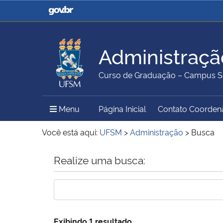
Casa Civil
Ministério da Justiça e
Segurança Pública
Administraçã
Ministério da Agricultura,
Ministério da Educação
Curso de Graduação – Campus S
Pecuária e Abastecimento
Menu Principal do Sítio
Menu
Página Inicial
Contato Coorden
Ministério do Meio Ambiente
Ministério do Turismo
Você está aqui:
UFSM
>
Administração
>
Busca
Início do conteúdo
Realize uma busca:
Secretaria de Governo
Gabinete de Segurança
Institucional
Exibindo 1 resultado