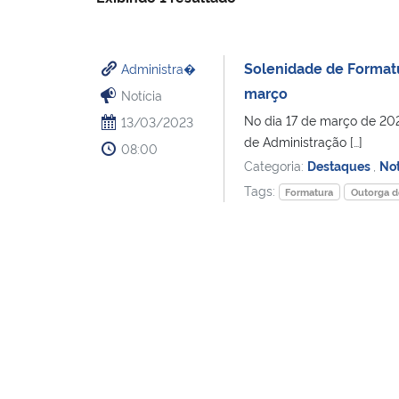
Solenidade de Formatu
Administra�
março
Notícia
No dia 17 de março de 202
13/03/2023
de Administração […]
08:00
Categoria:
Destaques
,
Not
Tags:
Formatura
Outorga d