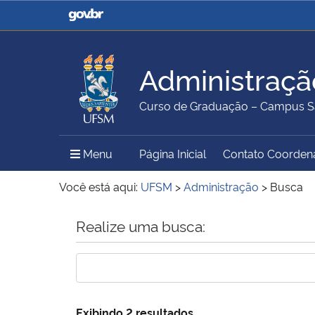
Casa Civil
Ministério da Justiça e
Segurança Pública
Administraçã
Ministério da Agricultura,
Ministério da Educação
Curso de Graduação – Campus S
Pecuária e Abastecimento
Menu Principal do Sítio
Menu
Página Inicial
Contato Coorden
Ministério do Meio Ambiente
Ministério do Turismo
Você está aqui:
UFSM
>
Administração
>
Busca
Início do conteúdo
Realize uma busca:
Secretaria de Governo
Gabinete de Segurança
Institucional
Exibindo 2 resultados