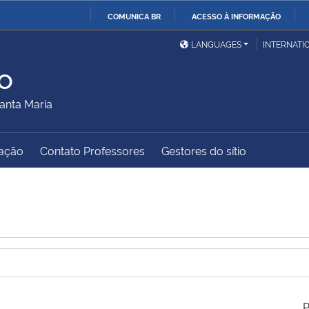
COMUNICA BR
ACESSO À INFORMAÇÃO
Ministério da Defesa
Ministério das Relações
Mini
IR
LANGUAGES
INTERNATI
Exteriores
PARA
o
O
Ministério da Cidadania
Ministério da Saúde
Mini
CONTEÚDO
anta Maria
ação
Contato Professores
Gestores do sítio
Ministério do
Controladoria-Geral da
Mini
Desenvolvimento Regional
União
Famí
Hum
Advocacia-Geral da União
Banco Central do Brasil
Plan
P