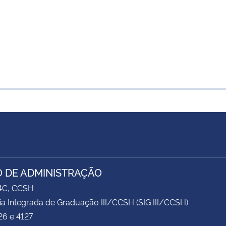
 DE ADMINISTRAÇÃO
74C, CCSH
ia Integrada de Graduação III/CCSH (SIG III/CCSH)
26 e 4127