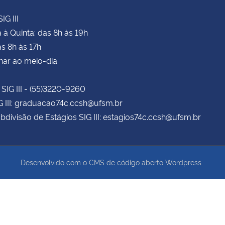
IG III
à Quinta: das 8h às 19h
as 8h às 17h
har ao meio-dia
 SIG III - (55)3220-9260
G III: graduacao74c.ccsh@ufsm.br
bdivisão de Estágios SIG III: estagios74c.ccsh@ufsm.br
Desenvolvido com o CMS de código aberto
Wordpress