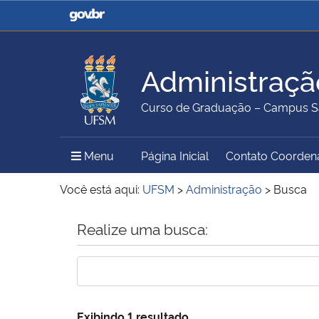
Casa Civil
Ministério da Justiça e
Segurança Pública
Administraçã
Ministério da Agricultura,
Ministério da Educação
Curso de Graduação – Campus S
Pecuária e Abastecimento
Menu Principal do Sítio
Menu
Página Inicial
Contato Coorden
Ministério do Meio Ambiente
Ministério do Turismo
Você está aqui:
UFSM
>
Administração
>
Busca
Início do conteúdo
Realize uma busca:
Secretaria de Governo
Gabinete de Segurança
Institucional
Exibindo 1 resultado