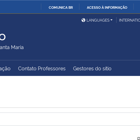
COMUNICA BR
ACESSO À INFORMAÇÃO
Ministério da Defesa
Ministério das Relações
Mini
IR
LANGUAGES
INTERNATI
Exteriores
PARA
o
O
Ministério da Cidadania
Ministério da Saúde
Mini
CONTEÚDO
anta Maria
ação
Contato Professores
Gestores do sítio
Ministério do
Controladoria-Geral da
Mini
Desenvolvimento Regional
União
Famí
Hum
Advocacia-Geral da União
Banco Central do Brasil
Plan
P