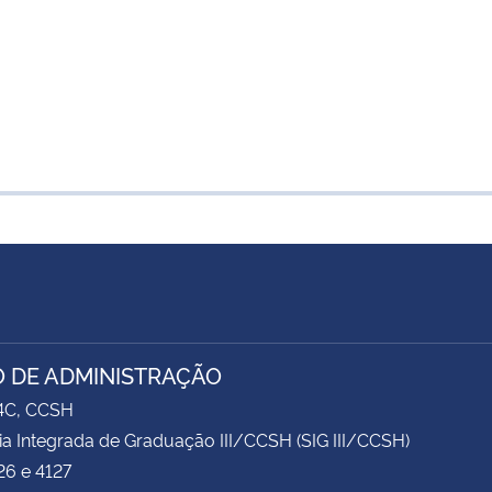
 DE ADMINISTRAÇÃO
74C, CCSH
ia Integrada de Graduação III/CCSH (SIG III/CCSH)
26 e 4127