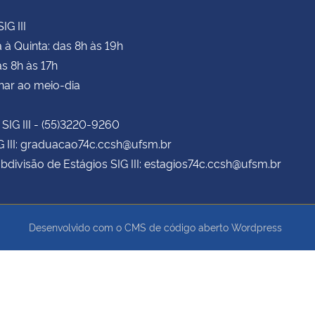
IG III
à Quinta: das 8h às 19h
as 8h às 17h
har ao meio-dia
 SIG III - (55)3220-9260
G III: graduacao74c.ccsh@ufsm.br
bdivisão de Estágios SIG III: estagios74c.ccsh@ufsm.br
Desenvolvido com o CMS de código aberto
Wordpress