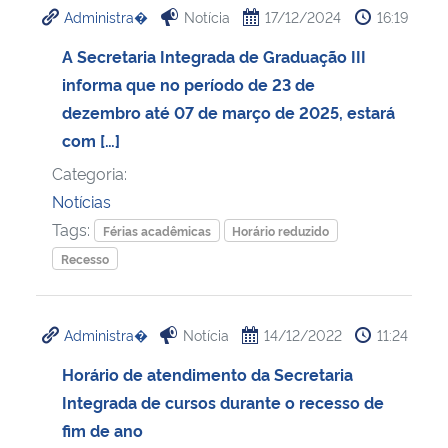
Administra�
Notícia
17/12/2024
16:19
Ministério da Cidadania
A Secretaria Integrada de Graduação III
Ministério da Saúde
informa que no período de 23 de
dezembro até 07 de março de 2025, estará
Ministério de Minas e Energia
com […]
Categoria:
Ministério da Ciência, Tecnologia, Inovações e Comunicações
Notícias
Tags:
Ministério do Meio Ambiente
Férias acadêmicas
Horário reduzido
Recesso
Ministério do Turismo
Administra�
Notícia
14/12/2022
11:24
Ministério do Desenvolvimento Regional
Horário de atendimento da Secretaria
Controladoria-Geral da União
Integrada de cursos durante o recesso de
fim de ano
Ministério da Mulher, da Família e dos Direitos Humanos