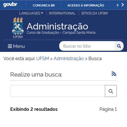
COMUNICA BR
ACESSO À INFORMAÇÃO
PARTI
Casa Civil
LANGUAGES
INTERNATIONAL
SÍTIOS DA UFSM
IR
PARA
Administração
Ministério da Justiça e Segurança Pública
O
Curso de Graduação – Campus Santa Maria
CONTEÚDO
Ministério da Defesa
Buscar no no Sítio
Busca
Busca:
Menu Principal do Sítio
Menu
Busc
Ministério das Relações Exteriores
Você está aqui:
UFSM
>
Administração
>
Busca
Ministério da Economia
Início do conteúdo
Realize uma busca:
Ministério da Infraestrutura
Ministério da Agricultura, Pecuária e Abastecimento
Exibindo 2 resultados
Página 1
Ministério da Educação