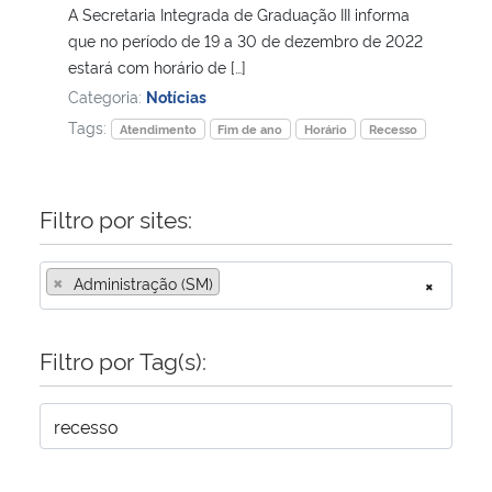
A Secretaria Integrada de Graduação III informa
que no período de 19 a 30 de dezembro de 2022
Secretaria-Geral
estará com horário de […]
Categoria:
Notícias
Secretaria de Governo
Tags:
Atendimento
Fim de ano
Horário
Recesso
Gabinete de Segurança Institucional
Filtro por sites:
Advocacia-Geral da União
×
Administração (SM)
×
Banco Central do Brasil
Planalto
Filtro por Tag(s):