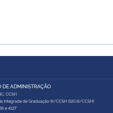
 DE ADMINISTRAÇÃO
74C, CCSH
ia Integrada de Graduação III/CCSH (SIG III/CCSH)
26 e 4127