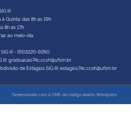
IG III
à Quinta: das 8h às 19h
as 8h às 17h
har ao meio-dia
 SIG III - (55)3220-9260
G III: graduacao74c.ccsh@ufsm.br
bdivisão de Estágios SIG III: estagios74c.ccsh@ufsm.br
Desenvolvido com o CMS de código aberto
Wordpress