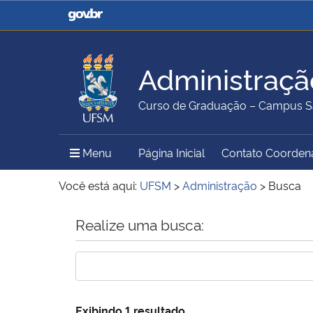
Casa Civil
Ministério da Justiça e
Segurança Pública
Administraçã
Ministério da Agricultura,
Ministério da Educação
Curso de Graduação – Campus S
Pecuária e Abastecimento
Menu Principal do Sítio
Menu
Página Inicial
Contato Coorden
Ministério do Meio Ambiente
Ministério do Turismo
Você está aqui:
UFSM
>
Administração
>
Busca
Início do conteúdo
Realize uma busca:
Secretaria de Governo
Gabinete de Segurança
Institucional
Exibindo 1 resultado