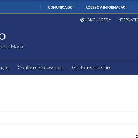
COMUNICA BR
ACESSO À INFORMAÇÃO
Ministério da Defesa
Ministério das Relações
Mini
IR
LANGUAGES
INTERNATI
Exteriores
PARA
o
O
Ministério da Cidadania
Ministério da Saúde
Mini
CONTEÚDO
anta Maria
ação
Contato Professores
Gestores do sítio
Ministério do
Controladoria-Geral da
Mini
Desenvolvimento Regional
União
Famí
Hum
Advocacia-Geral da União
Banco Central do Brasil
Plan
P