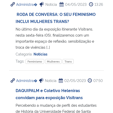
Administra�
Notícia
04/05/2023
13:26
Ministério da Cidadania
RODA DE CONVERSA: O SEU FEMINISMO
Ministério da Saúde
INCLUI MULHERES TRANS?
No último dia da exposição itinerante Visitrans,
Ministério de Minas e Energia
nesta sexta-feira (05), finalizaremos com um
importante espaço de reflexão, sensibilização e
Ministério da Ciência, Tecnologia, Inovações e Comunicações
troca de vivências […]
Categoria:
Notícias
Ministério do Meio Ambiente
Tags:
Feminismo
Mulheres
Trans
Ministério do Turismo
Administra�
Notícia
02/05/2023
07:50
Ministério do Desenvolvimento Regional
DAQUIPALM e Coletivo Heleniras
convidam para exposição Visitrans
Controladoria-Geral da União
Percebendo a mudança de perfil des estudantes
de História da Universidade Federal de Santa
Ministério da Mulher, da Família e dos Direitos Humanos