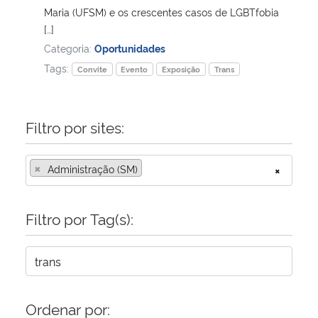
Maria (UFSM) e os crescentes casos de LGBTfobia
[…]
Secretaria-Geral
Categoria:
Oportunidades
Tags:
Convite
Evento
Exposição
Trans
Secretaria de Governo
Gabinete de Segurança Institucional
Filtro por sites:
Advocacia-Geral da União
×
Administração (SM)
×
Banco Central do Brasil
Filtro por Tag(s):
Planalto
Ordenar por: