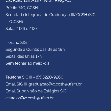
Prédio 74C, CCSH
Secretaria Integrada de Graduação III/CCSH (SIG
III/CCSH)
Salas 4126 e 4127
Horário SIG III
Segunda à Quinta: das 8h às 19h
Sexta: das 8h às 17h
Sem fechar ao meio-dia
Telefone SIG III - (55)3220-9260
Email SIG III: graduacao74c.ccsh@ufsm.br
Email Subdivisão de Estágios SIG III:
estagios74c.ccsh@ufsm.br