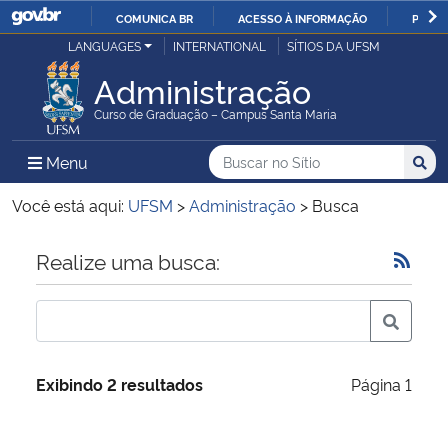
COMUNICA BR
ACESSO À INFORMAÇÃO
PARTI
Casa Civil
LANGUAGES
INTERNATIONAL
SÍTIOS DA UFSM
IR
PARA
Administração
Ministério da Justiça e Segurança Pública
O
Curso de Graduação – Campus Santa Maria
CONTEÚDO
Ministério da Defesa
Buscar no no Sítio
Busca
Busca:
Menu Principal do Sítio
Menu
Busc
Ministério das Relações Exteriores
Você está aqui:
UFSM
>
Administração
>
Busca
Ministério da Economia
Início do conteúdo
Realize uma busca:
Ministério da Infraestrutura
Ministério da Agricultura, Pecuária e Abastecimento
Exibindo 2 resultados
Página 1
Ministério da Educação