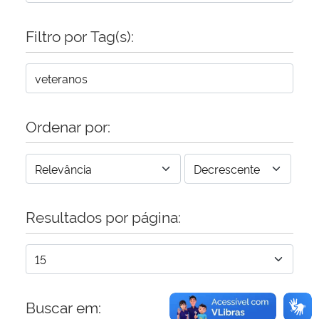
Filtro por Tag(s):
Secretaria-Geral
Secretaria de Governo
Gabinete de Segurança Institucional
Ordenar por:
Advocacia-Geral da União
Banco Central do Brasil
Resultados por página:
Planalto
Buscar em: