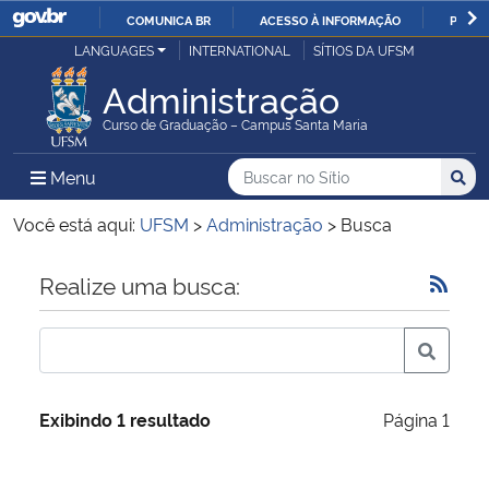
COMUNICA BR
ACESSO À INFORMAÇÃO
PARTI
Casa Civil
LANGUAGES
INTERNATIONAL
SÍTIOS DA UFSM
IR
PARA
Administração
Ministério da Justiça e Segurança Pública
O
Curso de Graduação – Campus Santa Maria
CONTEÚDO
Ministério da Defesa
Buscar no no Sítio
Busca
Busca:
Menu Principal do Sítio
Menu
Busc
Ministério das Relações Exteriores
Você está aqui:
UFSM
>
Administração
>
Busca
Ministério da Economia
Início do conteúdo
Realize uma busca:
Ministério da Infraestrutura
Ministério da Agricultura, Pecuária e Abastecimento
Exibindo 1 resultado
Página 1
Ministério da Educação