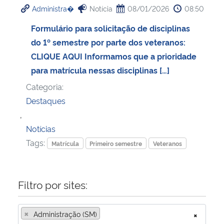
Administra�
Notícia
08/01/2026
08:50
Ministério da Cidadania
Formulário para solicitação de disciplinas
Ministério da Saúde
do 1º semestre por parte dos veteranos:
CLIQUE AQUI Informamos que a prioridade
Ministério de Minas e Energia
para matrícula nessas disciplinas […]
Categoria:
Ministério da Ciência, Tecnologia, Inovações e Comunicações
Destaques
,
Ministério do Meio Ambiente
Notícias
Ministério do Turismo
Tags:
Matrícula
Primeiro semestre
Veteranos
Ministério do Desenvolvimento Regional
Filtro por sites:
Controladoria-Geral da União
×
Administração (SM)
×
Ministério da Mulher, da Família e dos Direitos Humanos