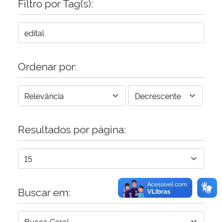
Filtro por Tag(s):
Secretaria-Geral
Secretaria de Governo
Ordenar por:
Gabinete de Segurança Institucional
Advocacia-Geral da União
Resultados por página:
Banco Central do Brasil
Planalto
Buscar em: