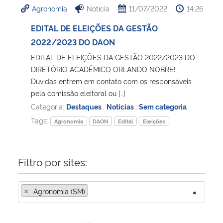
Agronomia
Notícia
11/07/2022
14:26
Ministério da Cidadania
EDITAL DE ELEIÇÕES DA GESTÃO
Ministério da Saúde
2022/2023 DO DAON
EDITAL DE ELEIÇÕES DA GESTÃO 2022/2023 DO
Ministério de Minas e Energia
DIRETÓRIO ACADÊMICO ORLANDO NOBRE!
Dúvidas entrem em contato com os responsáveis
Ministério da Ciência, Tecnologia, Inovações e Comunicações
pela comissão eleitoral ou […]
Categoria:
Destaques
,
Notícias
,
Sem categoria
Ministério do Meio Ambiente
Tags:
Agronomia
DAON
Edital
Eleições
Ministério do Turismo
Filtro por sites:
Ministério do Desenvolvimento Regional
×
Agronomia (SM)
×
Controladoria-Geral da União
Ministério da Mulher, da Família e dos Direitos Humanos