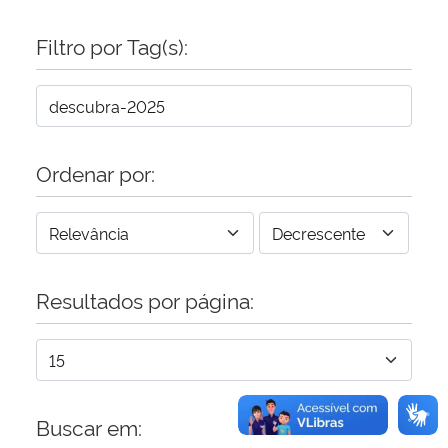
Filtro por Tag(s):
Secretaria-Geral
Secretaria de Governo
Gabinete de Segurança Institucional
Ordenar por:
Advocacia-Geral da União
Banco Central do Brasil
Resultados por página:
Planalto
Buscar em: