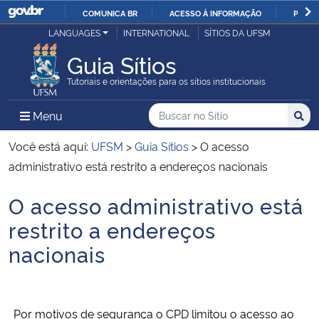
COMUNICA BR
ACESSO À INFORMAÇÃO
PARTI
Casa Civil
LANGUAGES
INTERNATIONAL
SÍTIOS DA UFSM
IR
PARA
Guia Sítios
Ministério da Justiça e Segurança Pública
O
Tutoriais e orientações para os sítios institucionais
CONTEÚDO
Ministério da Defesa
Buscar no no Sítio
Busca
Busca:
Menu Principal do Sítio
Menu
Busc
Ministério das Relações Exteriores
Você está aqui:
UFSM
>
Guia Sítios
>
O acesso
administrativo está restrito a endereços nacionais
Ministério da Economia
O acesso administrativo está
Início do conteúdo
Ministério da Infraestrutura
restrito a endereços
nacionais
Ministério da Agricultura, Pecuária e Abastecimento
Ministério da Educação
Por motivos de segurança o CPD limitou o acesso ao