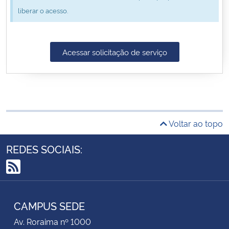
liberar o acesso.
Secretaria-Geral
Secretaria de Governo
Acessar solicitação de serviço
Gabinete de Segurança Institucional
Advocacia-Geral da União
Voltar ao topo
Banco Central do Brasil
REDES SOCIAIS:
Planalto
RSS
CAMPUS SEDE
Av. Roraima nº 1000