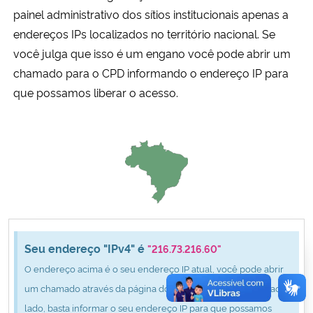
Ministério da Cidadania
painel administrativo dos sítios institucionais apenas a
endereços IPs localizados no território nacional. Se
Ministério da Saúde
você julga que isso é um engano você pode abrir um
chamado para o CPD informando o endereço IP para
Ministério de Minas e Energia
que possamos liberar o acesso.
Ministério da Ciência, Tecnologia, Inovações e Comunicações
Ministério do Meio Ambiente
Ministério do Turismo
Ministério do Desenvolvimento Regional
Seu endereço "IPv4" é
"216.73.216.60"
O endereço acima é o seu endereço IP atual, você pode abrir
Controladoria-Geral da União
um chamado através da página do CPD clicando no botão ao
lado, basta informar o seu endereço IP para que possamos
Ministério da Mulher, da Família e dos Direitos Humanos