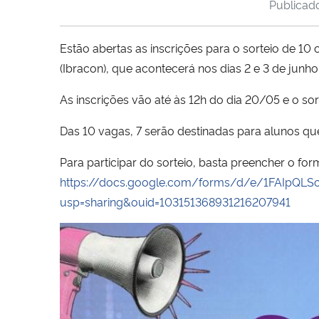
Publica
Estão abertas as inscrições para o sorteio de 10 
(Ibracon), que acontecerá nos dias 2 e 3 de junh
As inscrições vão até às 12h do dia 20/05 e o so
Das 10 vagas, 7 serão destinadas para alunos qu
Para participar do sorteio, basta preencher o fo
https://docs.google.com/forms/d/e/1FAIpQL
usp=sharing&ouid=103151368931216207941