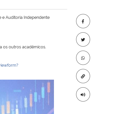
de e Auditoria Independente
ra os outros acadêmicos.
viewform?
Copiar para áre