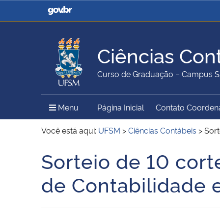
Casa Civil
Ministério da Justiça e
Segurança Pública
Ciências Con
Ministério da Agricultura,
Ministério da Educação
Curso de Graduação – Campus S
Pecuária e Abastecimento
Menu Principal do Sítio
Menu
Página Inicial
Contato Coorden
Ministério do Meio Ambiente
Ministério do Turismo
Você está aqui:
UFSM
>
Ciências Contábeis
>
Sort
Sorteio de 10 cort
Início do conteúdo
Secretaria de Governo
Gabinete de Segurança
de Contabilidade 
Institucional