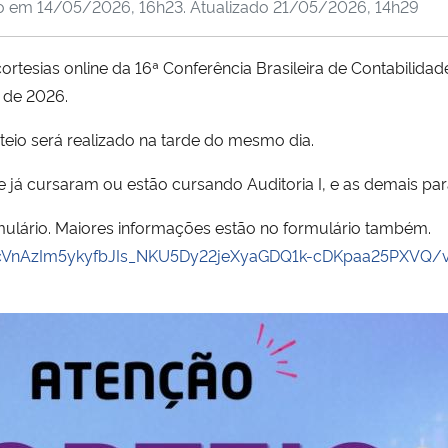
do em
14/05/2026, 16h23
. Atualizado
21/05/2026, 14h29
cortesias online da 16ª Conferência Brasileira de Contabilida
o de 2026.
rteio será realizado na tarde do mesmo dia.
e já cursaram ou estão cursando Auditoria I, e as demais pa
rmulário. Maiores informações estão no formulário também.
ScVnAzIm5ykyfbJIs_NKU5Dy22jeXyaGDQ1k-cDKpaa25PXVQ/