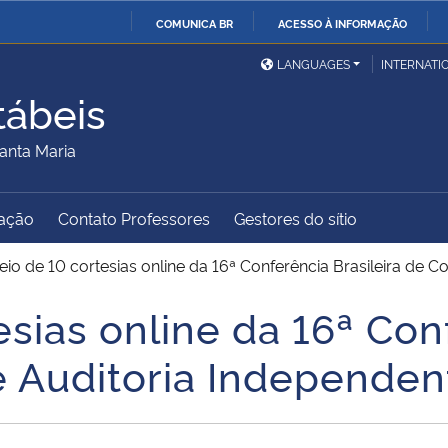
COMUNICA BR
ACESSO À INFORMAÇÃO
Ministério da Defesa
Ministério das Relações
Mini
IR
LANGUAGES
INTERNATI
Exteriores
PARA
tábeis
O
Ministério da Cidadania
Ministério da Saúde
Mini
CONTEÚDO
anta Maria
ação
Contato Professores
Gestores do sítio
Ministério do
Controladoria-Geral da
Mini
Desenvolvimento Regional
União
Famí
eio de 10 cortesias online da 16ª Conferência Brasileira de C
Hum
esias online da 16ª Con
Advocacia-Geral da União
Banco Central do Brasil
Plan
e Auditoria Independen