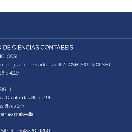
 DE CIÊNCIAS CONTÁBEIS
74C, CCSH
ia Integrada de Graduação III/CCSH (SIG III/CCSH)
26 e 4127
IG III
à Quinta: das 8h às 19h
as 8h às 17h
har ao meio-dia
 SIG III - (55)3220-9260