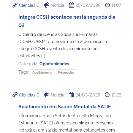
Ciências C
Notícia
25/02/2026
11:07
Ministério da Cidadania
Integra CCSH acontece nesta segunda dia
Ministério da Saúde
02
O Centro de Ciências Sociais e Humanas
Ministério de Minas e Energia
(CCSH/UFSM) promove, no dia 2 de março, o
Integra CCSH, evento de acolhimento aos
Ministério da Ciência, Tecnologia, Inovações e Comunicações
estudantes […]
Categoria:
Oportunidades
Ministério do Meio Ambiente
Tags:
Acolhimento
Recepção
Ministério do Turismo
Ciências C
Notícia
24/03/2025
13:26
Ministério do Desenvolvimento Regional
Acolhimento em Saúde Mental da SATIE
Informamos que o Setor de Atenção Integral ao
Controladoria-Geral da União
Estudante (SATIE) oferece acolhimento presencial
individual em saúde mental para estudantes com
Ministério da Mulher, da Família e dos Direitos Humanos