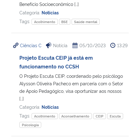
Benefício Socioeconômico […]
Categoria:
Notícias
Secretaria-Geral
Tags:
Acolhimento
BSE
Saúde mental
Secretaria de Governo
Ciências C
Notícia
05/10/2023
13:29
Gabinete de Segurança Institucional
Projeto Escuta CEIP já está em
Advocacia-Geral da União
funcionamento no CCSH
O Projeto Escuta CEIP, coordenado pelo psicólogo
Banco Central do Brasil
Alysson Oliveira Pacheco em parceria com o Setor
de Apoio Pedagógico, visa oportunizar aos nossos
Planalto
[…]
Categoria:
Notícias
Tags:
Acolhimento
Aconselhamento
CEIP
Escuta
Psicologia