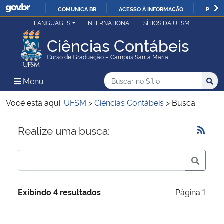
COMUNICA BR
ACESSO À INFORMAÇÃO
PARTI
Casa Civil
LANGUAGES
INTERNATIONAL
SÍTIOS DA UFSM
IR
PARA
Ciências Contábeis
Ministério da Justiça e Segurança Pública
O
Curso de Graduação – Campus Santa Maria
CONTEÚDO
Ministério da Defesa
Buscar no no Sítio
Busca
Busca:
Menu Principal do Sítio
Menu
Busc
Ministério das Relações Exteriores
Você está aqui:
UFSM
>
Ciências Contábeis
>
Busca
Ministério da Economia
Início do conteúdo
Realize uma busca:
Ministério da Infraestrutura
Ministério da Agricultura, Pecuária e Abastecimento
Exibindo 4 resultados
Página 1
Ministério da Educação