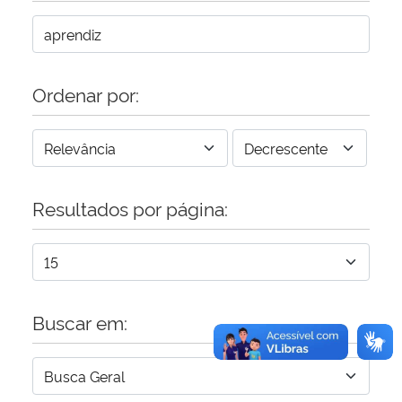
Secretaria-Geral
Ordenar por:
Secretaria de Governo
Gabinete de Segurança Institucional
Advocacia-Geral da União
Resultados por página:
Banco Central do Brasil
Planalto
Buscar em: