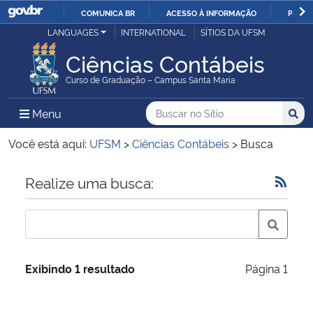
COMUNICA BR
ACESSO À INFORMAÇÃO
PARTI
Casa Civil
LANGUAGES
INTERNATIONAL
SÍTIOS DA UFSM
IR
PARA
Ciências Contábeis
Ministério da Justiça e Segurança Pública
O
Curso de Graduação – Campus Santa Maria
CONTEÚDO
Ministério da Defesa
Buscar no no Sítio
Busca
Busca:
Menu Principal do Sítio
Menu
Busc
Ministério das Relações Exteriores
Você está aqui:
UFSM
>
Ciências Contábeis
>
Busca
Ministério da Economia
Início do conteúdo
Realize uma busca:
Ministério da Infraestrutura
Ministério da Agricultura, Pecuária e Abastecimento
Exibindo 1 resultado
Página 1
Ministério da Educação