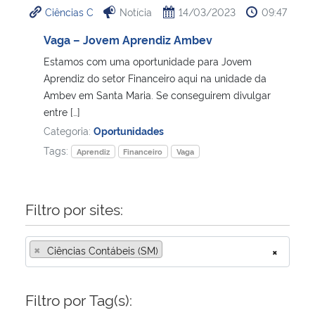
Ciências C
Notícia
14/03/2023
09:47
Ministério da Cidadania
Vaga – Jovem Aprendiz Ambev
Ministério da Saúde
Estamos com uma oportunidade para Jovem
Aprendiz do setor Financeiro aqui na unidade da
Ministério de Minas e Energia
Ambev em Santa Maria. Se conseguirem divulgar
entre […]
Ministério da Ciência, Tecnologia, Inovações e Comunicações
Categoria:
Oportunidades
Tags:
Aprendiz
Financeiro
Vaga
Ministério do Meio Ambiente
Ministério do Turismo
Filtro por sites:
Ministério do Desenvolvimento Regional
×
Ciências Contábeis (SM)
×
Controladoria-Geral da União
Filtro por Tag(s):
Ministério da Mulher, da Família e dos Direitos Humanos