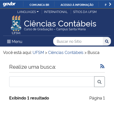
COMUNICA BR
ACESSO À INFORMAÇÃO
PARTI
Casa Civil
LANGUAGES
INTERNATIONAL
SÍTIOS DA UFSM
IR
PARA
Ciências Contábeis
Ministério da Justiça e Segurança Pública
O
Curso de Graduação – Campus Santa Maria
CONTEÚDO
Ministério da Defesa
Buscar no no Sítio
Busca
Busca:
Menu Principal do Sítio
Menu
Busc
Ministério das Relações Exteriores
Você está aqui:
UFSM
>
Ciências Contábeis
>
Busca
Ministério da Economia
Início do conteúdo
Realize uma busca:
Ministério da Infraestrutura
Ministério da Agricultura, Pecuária e Abastecimento
Exibindo 1 resultado
Página 1
Ministério da Educação