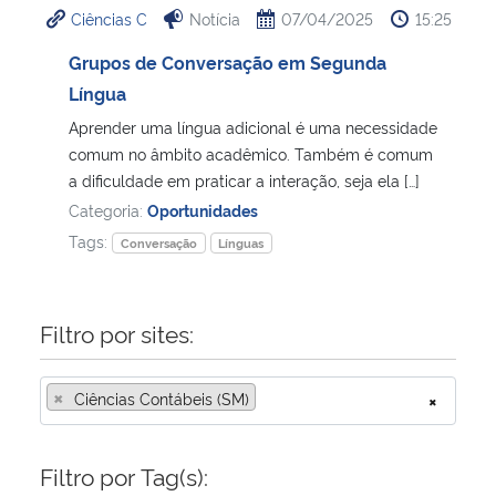
Ciências C
Notícia
07/04/2025
15:25
Ministério da Cidadania
Grupos de Conversação em Segunda
Ministério da Saúde
Língua
Aprender uma língua adicional é uma necessidade
Ministério de Minas e Energia
comum no âmbito acadêmico. Também é comum
a dificuldade em praticar a interação, seja ela […]
Ministério da Ciência, Tecnologia, Inovações e Comunicações
Categoria:
Oportunidades
Tags:
Conversação
Línguas
Ministério do Meio Ambiente
Ministério do Turismo
Filtro por sites:
Ministério do Desenvolvimento Regional
×
Ciências Contábeis (SM)
×
Controladoria-Geral da União
Filtro por Tag(s):
Ministério da Mulher, da Família e dos Direitos Humanos